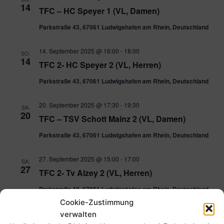
14
TFC – HC Speyer 1 (VL, Damen)
Parkstraße 43, 67061 Ludwigshafen am Rhein, Deutschland
14. September 2025 @ 16:00
-
18:00
SO.
14
TFC 2- HC Speyer 2 (VL, Herren)
Parkstraße 43, 67061 Ludwigshafen am Rhein, Deutschland
20. September 2025 @ 17:30
-
19:30
SA.
20
TFC – TSV Schott Mainz 2 (VL, Damen)
Parkstraße 43, 67061 Ludwigshafen am Rhein, Deutschland
27. September 2025 @ 15:00
-
17:00
SA.
27
TFC 2- Tv Alzey 2 (VL, Herren)
Parkstraße 43, 67061 Ludwigshafen am Rhein, Deutschland
Cookie-Zustimmung
27. September 2025 @ 17:30
-
19:30
verwalten
SA.
27