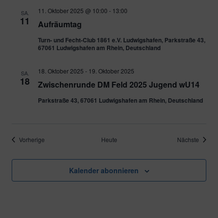
11. Oktober 2025 @ 10:00
-
13:00
SA.
11
Aufräumtag
Turn- und Fecht-Club 1861 e.V. Ludwigshafen, Parkstraße 43,
67061 Ludwigshafen am Rhein, Deutschland
18. Oktober 2025
-
19. Oktober 2025
SA.
18
Zwischenrunde DM Feld 2025 Jugend wU14
Parkstraße 43, 67061 Ludwigshafen am Rhein, Deutschland
Veranstaltungen
Verans
Vorherige
Heute
Nächste
Kalender abonnieren