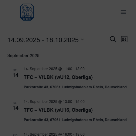
Zum
Inhalt
springen
14.09.2025
 - 
18.10.2025
Veranstaltungen
Ver
Verans
Suche
Liste
Datum
Ans
Suche
September 2025
wählen.
Nav
und
14. September 2025 @ 11:00
-
13:00
SO.
14
TFC – VfLBK (wU12, Oberliga)
Ansich
Parkstraße 43, 67061 Ludwigshafen am Rhein, Deutschland
Naviga
14. September 2025 @ 13:00
-
15:00
SO.
14
TFC – VfLBK (wU16, Oberliga)
Parkstraße 43, 67061 Ludwigshafen am Rhein, Deutschland
14. September 2025 @ 16:00
-
18:00
SO.