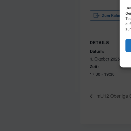
Um 
Ger
Zum Kalender h
Tec
auf
zur
DETAILS
Datum:
4. Oktober 2025
Zeit:
17:30 - 19:30
mU12 Oberliga S