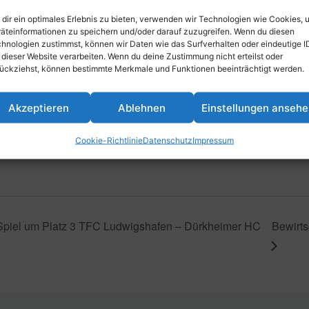
dir ein optimales Erlebnis zu bieten, verwenden wir Technologien wie Cookies, 
äteinformationen zu speichern und/oder darauf zuzugreifen. Wenn du diesen
inzufügen
hnologien zustimmst, können wir Daten wie das Surfverhalten oder eindeutige I
 dieser Website verarbeiten. Wenn du deine Zustimmung nicht erteilst oder
ückziehst, können bestimmte Merkmale und Funktionen beeinträchtigt werden.
VERANSTALTUNGSORT
Akzeptieren
Ablehnen
Einstellungen anseh
Parkstraße 43, 67061 Ludwigshafe
Deutschland
Cookie-Richtlinie
Datenschutz
Impressum
piel um Platz 3 TFC Ludwigshafen – Dürkheimer HC
Bewirts