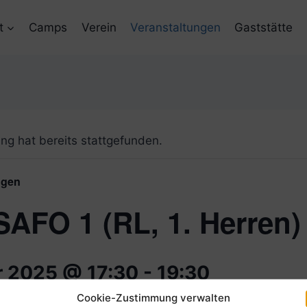
t
Camps
Verein
Veranstaltungen
Gaststätte
ng hat bereits stattgefunden.
ngen
SAFO 1 (RL, 1. Herren)
r 2025 @ 17:30
-
19:30
Cookie-Zustimmung verwalten