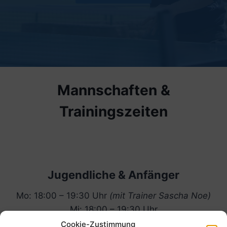
Mannschaften &
Trainingszeiten
Jugendliche & Anfänger
Mo: 18:00 – 19:30 Uhr
(mit Trainer Sascha Noe)
Mi: 18:00 – 19:30 Uhr
Fr: Nach Absprache
Cookie-Zustimmung