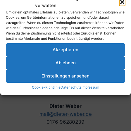
verwalten
Um dir ein optimales Erlebnis zu bieten, verwenden wir Technologien wie
Aktive
Cookies, um Geräteinformationen zu speichern und/oder darauf
zuzugreifen. Wenn du diesen Technologien zustimmst, können wir Daten
Mo: 19:00 – 22:00 Uhr
(mit Trainer Sascha Noe)
wie das Surfverhalten oder eindeutige IDs auf dieser Website verarbeiten.
Wenn du deine Zustimmung nicht erteilst oder zurückziehst, können
Mi: 18:00 – 22:00 Uhr
bestimmte Merkmale und Funktionen beeinträchtigt werden.
Fr: Nach Absprache
Akzeptieren
Während der Schulferien und an Feiertagen findet
Ablehnen
kein Training statt.
Einstellungen ansehen
Trainer & Ansprechpartner
Cookie-Richtlinie
Datenschutz
Impressum
Dieter Weber
mail@dieter-weber.de
0176 96280239