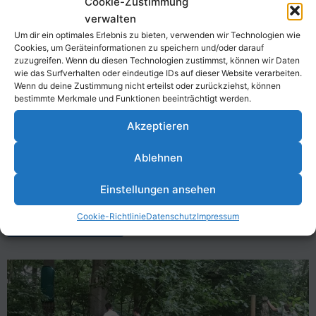
Cookie-Zustimmung
Auch dieses Jahr stehen wieder mehrere unserer
verwalten
Um dir ein optimales Erlebnis zu bieten, verwenden wir Technologien wie
Sport- & Feriencamps an! Dabei könnt ihr
Cookies, um Geräteinformationen zu speichern und/oder darauf
verschiedene Sportarten wie Tennis, Klettern,
zuzugreifen. Wenn du diesen Technologien zustimmst, können wir Daten
wie das Surfverhalten oder eindeutige IDs auf dieser Website verarbeiten.
Beachvolleyball, Rudern, Boule und viele mehr
Wenn du deine Zustimmung nicht erteilst oder zurückziehst, können
ausprobieren. Schon mal Viet Vo Dao versucht?
bestimmte Merkmale und Funktionen beeinträchtigt werden.
Dann kommt in unsere Sportcamp und versucht’s!
Akzeptieren
Sichert euch die letzten Plätze, bevor sie weg sind!
Ablehnen
Wir freuen uns auf Euch!
Einstellungen ansehen
Cookie-Richtlinie
Datenschutz
Impressum
Zur Anmeldung