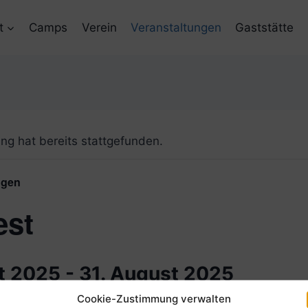
t
Camps
Verein
Veranstaltungen
Gaststätte
ng hat bereits stattgefunden.
ngen
est
t 2025
-
31. August 2025
Cookie-Zustimmung verwalten