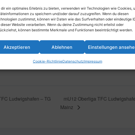
dir ein optimales Erlebnis zu bieten, verwenden wir Technologien wie Cookies, 
äteinformationen zu speichern und/oder darauf zuzugreifen. Wenn du diesen
inzufügen
hnologien zustimmst, können wir Daten wie das Surfverhalten oder eindeutige I
 dieser Website verarbeiten. Wenn du deine Zustimmung nicht erteilst oder
ückziehst, können bestimmte Merkmale und Funktionen beeinträchtigt werden.
Akzeptieren
Ablehnen
Einstellungen anseh
Cookie-Richtlinie
Datenschutz
Impressum
TFC Ludwigshafen – TG
mU12 Oberliga TFC Ludwigshafe
Mainz