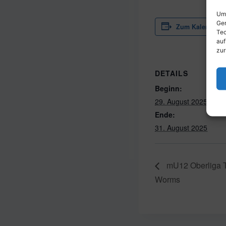
Um 
Ger
Zum Kalender h
Tec
auf
zur
DETAILS
Beginn:
29. August 2025
Ende:
31. August 2025
mU12 Oberliga 
Worms