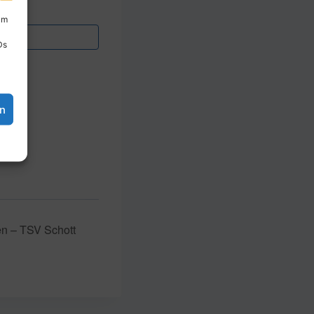
um
Ds
en
n – TSV Schott