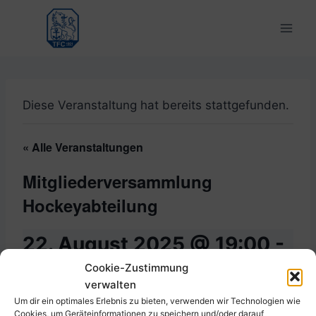
Zum
Inhalt
springen
Diese Veranstaltung hat bereits stattgefunden.
« Alle Veranstaltungen
Mitgliederversammlung
Hockeyabteilung
22. August 2025 @ 19:00
-
Cookie-Zustimmung
20:00
verwalten
Um dir ein optimales Erlebnis zu bieten, verwenden wir Technologien wie
Cookies, um Geräteinformationen zu speichern und/oder darauf