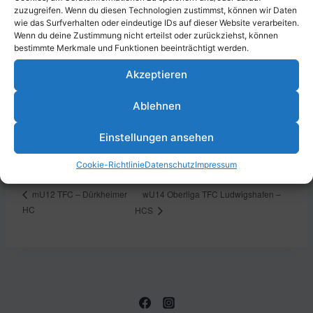
zuzugreifen. Wenn du diesen Technologien zustimmst, können wir Daten
Zum Kalender hinzufügen
wie das Surfverhalten oder eindeutige IDs auf dieser Website verarbeiten.
Wenn du deine Zustimmung nicht erteilst oder zurückziehst, können
bestimmte Merkmale und Funktionen beeinträchtigt werden.
Akzeptieren
DETAILS
Datum:
Ablehnen
22. August 2025
Zeit:
Einstellungen ansehen
19:00 - 20:00
Cookie-Richtlinie
Datenschutz
Impressum
wU14 Oberliga TFC Ludwigshafen –
mU12 TFC – Dürkheimer
HC
HCS