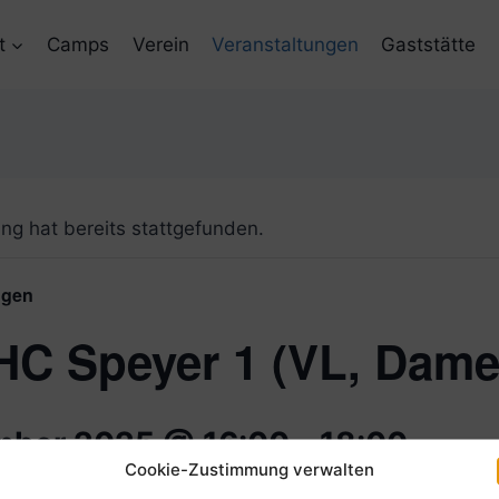
t
Camps
Verein
Veranstaltungen
Gaststätte
ng hat bereits stattgefunden.
ngen
HC Speyer 1 (VL, Dame
mber 2025 @ 16:00
-
18:00
Cookie-Zustimmung verwalten