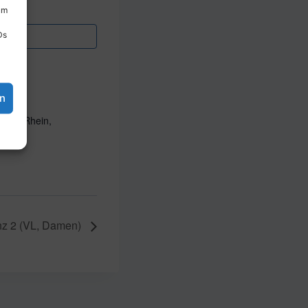
um
Ds
en
n am Rhein,
nz 2 (VL, Damen)