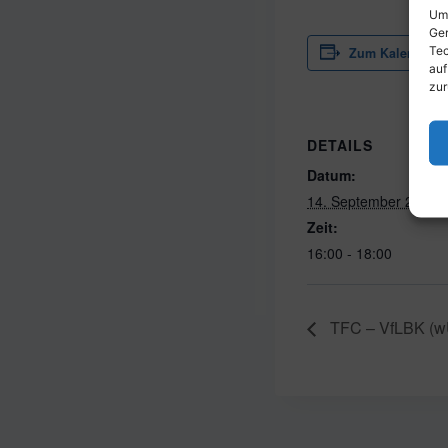
Um 
Ger
Tec
Zum Kalender h
auf
zur
DETAILS
Datum:
14. September 2025
Zeit:
16:00 - 18:00
TFC – VfLBK (wU