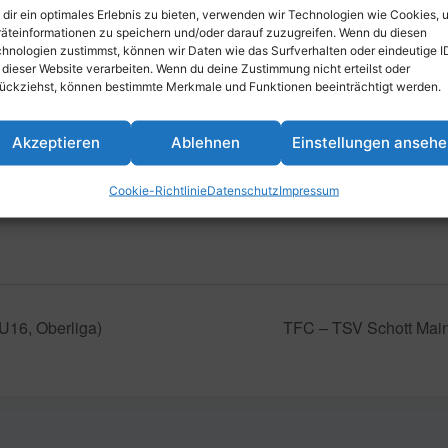
dir ein optimales Erlebnis zu bieten, verwenden wir Technologien wie Cookies, 
äteinformationen zu speichern und/oder darauf zuzugreifen. Wenn du diesen
hnologien zustimmst, können wir Daten wie das Surfverhalten oder eindeutige I
inzufügen
 dieser Website verarbeiten. Wenn du deine Zustimmung nicht erteilst oder
ückziehst, können bestimmte Merkmale und Funktionen beeinträchtigt werden.
Akzeptieren
Ablehnen
Einstellungen anseh
VERANSTALTUNGSORT
Parkstraße 43, 67061 Ludwigshafe
Cookie-Richtlinie
Datenschutz
Impressum
Deutschland
16, Oberliga)
TFC – TSV Schott Mai