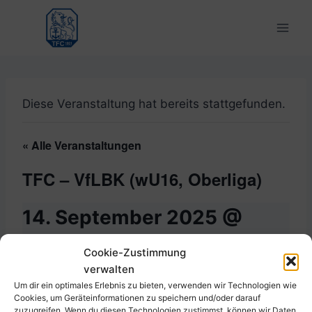
Zum
Inhalt
springen
Diese Veranstaltung hat bereits stattgefunden.
« Alle Veranstaltungen
TFC – VfLBK (wU16, Oberliga)
14. September 2025 @
13:00
-
15:00
Cookie-Zustimmung
verwalten
Um dir ein optimales Erlebnis zu bieten, verwenden wir Technologien wie
Cookies, um Geräteinformationen zu speichern und/oder darauf
Zum Kalender hinzufügen
zuzugreifen. Wenn du diesen Technologien zustimmst, können wir Daten