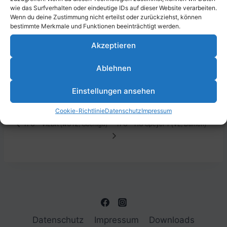
wie das Surfverhalten oder eindeutige IDs auf dieser Website verarbeiten.
Wenn du deine Zustimmung nicht erteilst oder zurückziehst, können
bestimmte Merkmale und Funktionen beeinträchtigt werden.
DETAILS
VERANSTALTUNGSORT
Akzeptieren
Datum:
Parkstraße 43, 67061
Ludwigshafen am Rhein,
Ablehnen
14. September 2025
Deutschland
Zeit:
Einstellungen ansehen
13:00 - 15:00
Cookie-Richtlinie
Datenschutz
Impressum
TFC – HC Speyer 1 (VL, Damen)
TFC – VfLBK (wU12, Oberliga)
Datenschutz
Impressum
Downloads