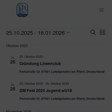
Zum
Inhalt
springen
25.10.2025
 - 
18.01.2026
Veranstaltungen
Ver
Verans
Suche
Liste
Datum
Ans
Suche
Oktober 2025
wählen.
Nav
und
25. Oktober 2025
SA.
25
Gründung Löwenclub
Ansich
Parkstraße 43, 67061 Ludwigshafen am Rhein, Deutschland
Naviga
25. Oktober 2025
-
26. Oktober 2025
SA.
25
DM Feld 2025 Jugend wU18
Parkstraße 43, 67061 Ludwigshafen am Rhein, Deutschland
November 2025