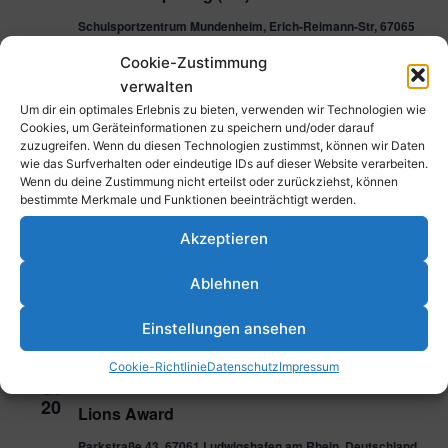
Schulsportzentrum Mundenheim, Erich-Reimann-Str, 67065
Ludwigshafen am Rhein
Cookie-Zustimmung
verwalten
Dezember 2025
Um dir ein optimales Erlebnis zu bieten, verwenden wir Technologien wie
Cookies, um Geräteinformationen zu speichern und/oder darauf
7. Dezember 2025 @ 10:00
-
16:00
SO.
zuzugreifen. Wenn du diesen Technologien zustimmst, können wir Daten
7
wU12 VL-Spieltag (TH)
wie das Surfverhalten oder eindeutige IDs auf dieser Website verarbeiten.
Wenn du deine Zustimmung nicht erteilst oder zurückziehst, können
Schulsportzentrum Mundenheim, Erich-Reimann-Str, 67065
bestimmte Merkmale und Funktionen beeinträchtigt werden.
Ludwigshafen am Rhein
Akzeptieren
7. Dezember 2025 @ 10:00
-
17:00
SO.
7
Ablehnen
mU08 Spieltag (SH)
Schulsportzentrum Mundenheim, Erich-Reimann-Str, 67065
Einstellungen ansehen
Ludwigshafen am Rhein
Cookie-Richtlinie
Datenschutz
Impressum
20. Dezember 2025 @ 17:00
-
23:00
SA.
20
Lions Award
Parkstraße 43, 67061 Ludwigshafen am Rhein, Deutschland