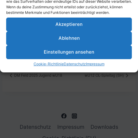
wie das Surfverhalten oder eindeutige IDs auf dieser Website verarbeiten.
Wenn du deine Zustimmung nicht erteilst oder zurückziehst, können
bestimmte Merkmale und Funktionen beeinträchtigt werden.
Akzeptieren
DETAILS
VERANSTALTUNGSORT
Beginn:
Erich-Reimann-Straße,
Ablehnen
67061 Ludwigshafen am
1. November 2025
Rhein, Deutschland
Ende:
Einstellungen ansehen
2. November 2025
Cookie-Richtlinie
Datenschutz
Impressum
DM Feld 2025 Jugend wU18
wU12 OL-Spieltag (SH)
Datenschutz
Impressum
Downloads