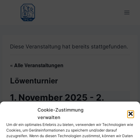
Zum
Inhalt
springen
Diese Veranstaltung hat bereits stattgefunden.
« Alle Veranstaltungen
Löwenturnier
1. November 2025
-
2.
November 2025
Cookie-Zustimmung
verwalten
Um dir ein optimales Erlebnis zu bieten, verwenden wir Technologien wie
Cookies, um Geräteinformationen zu speichern und/oder darauf
zuzugreifen. Wenn du diesen Technologien zustimmst, können wir Daten
Zum Kalender hinzufügen