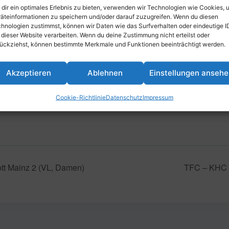
dir ein optimales Erlebnis zu bieten, verwenden wir Technologien wie Cookies, 
äteinformationen zu speichern und/oder darauf zuzugreifen. Wenn du diesen
hnologien zustimmst, können wir Daten wie das Surfverhalten oder eindeutige I
inzufügen
 dieser Website verarbeiten. Wenn du deine Zustimmung nicht erteilst oder
ückziehst, können bestimmte Merkmale und Funktionen beeinträchtigt werden.
Akzeptieren
Ablehnen
Einstellungen anseh
VERANSTALTUNGSORT
Parkstraße 43, 67061 Ludwigshafe
Cookie-Richtlinie
Datenschutz
Impressum
Deutschland
t Mainz 2 (VL, Damen)
TFC – KHC 1