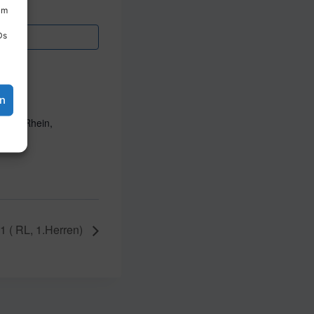
um
Ds
en
n am Rhein,
 ( RL, 1.Herren)