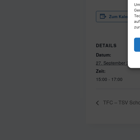
Um 
Ger
Tec
Zum Kalender h
auf
zur
DETAILS
Datum:
27. September 2025
Zeit:
15:00 - 17:00
TFC – TSV Schot