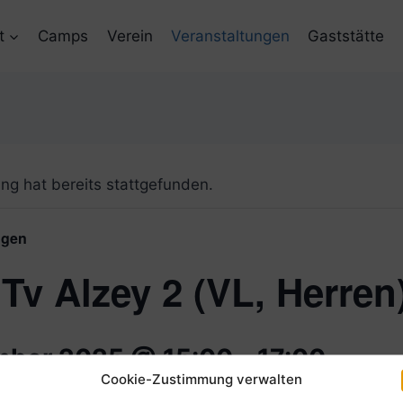
t
Camps
Verein
Veranstaltungen
Gaststätte
ng hat bereits stattgefunden.
ngen
Tv Alzey 2 (VL, Herren
mber 2025 @ 15:00
-
17:00
Cookie-Zustimmung verwalten