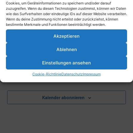
Cookies, um Geräteinformationen zu speichern und/oder darauf
zuzugreifen. Wenn du diesen Technologien zustimmst, können wir Daten
14. September 2025 @ 16:00
-
18:00
wie das Surfverhalten oder eindeutige IDs auf dieser Website verarbeiten.
TFC – HC Speyer 1 (VL, Damen)
Wenn du deine Zustimmung nicht erteilst oder zurückziehst, können
bestimmte Merkmale und Funktionen beeinträchtigt werden.
Parkstraße 43, 67061 Ludwigshafen am Rhein, Deutschland
Akzeptieren
14. September 2025 @ 16:00
-
18:00
TFC 2- HC Speyer 2 (VL, Herren)
Ablehnen
Parkstraße 43, 67061 Ludwigshafen am Rhein, Deutschland
Einstellungen ansehen
Cookie-Richtlinie
Datenschutz
Impressum
Vorheriger Tag
Nächster Tag
Kalender abonnieren