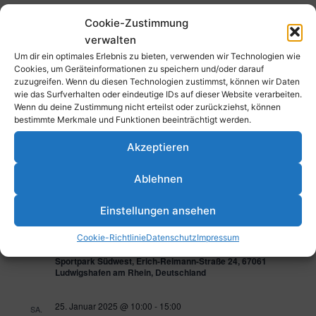
Januar 2025
Cookie-Zustimmung
verwalten
11. Januar 2025 @ 18:00
-
19:00
SA.
11
Um dir ein optimales Erlebnis zu bieten, verwenden wir Technologien wie
TFC – Eintracht Frankfurt (1. Herren)
Cookies, um Geräteinformationen zu speichern und/oder darauf
zuzugreifen. Wenn du diesen Technologien zustimmst, können wir Daten
Sportpark Südwest, Erich-Reimann-Straße 24, 67061
wie das Surfverhalten oder eindeutige IDs auf dieser Website verarbeiten.
Ludwigshafen am Rhein, Deutschland
Wenn du deine Zustimmung nicht erteilst oder zurückziehst, können
bestimmte Merkmale und Funktionen beeinträchtigt werden.
19. Januar 2025 @ 10:00
-
15:00
SO.
19
Akzeptieren
Endrunde mU18
Sportpark Südwest, Erich-Reimann-Straße 24, 67061
Ablehnen
Ludwigshafen am Rhein, Deutschland
Einstellungen ansehen
19. Januar 2025 @ 10:00
-
15:00
SO.
19
Spieltag Männliche und Weibliche U8
Cookie-Richtlinie
Datenschutz
Impressum
Sportpark Südwest, Erich-Reimann-Straße 24, 67061
Ludwigshafen am Rhein, Deutschland
25. Januar 2025 @ 10:00
-
15:00
SA.