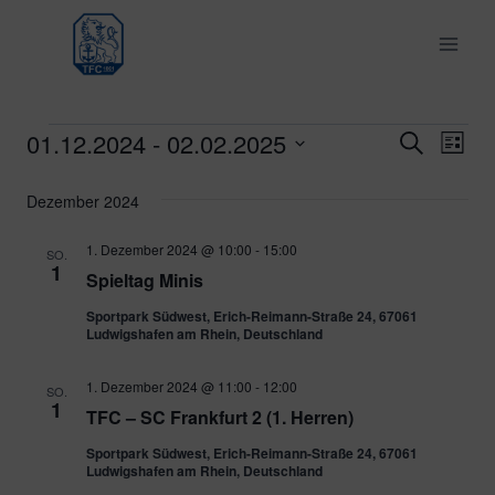
Zum
Inhalt
springen
01.12.2024
 - 
02.02.2025
Veranstaltungen
Ver
Verans
Suche
Liste
Datum
Ans
Suche
Dezember 2024
wählen.
Nav
und
1. Dezember 2024 @ 10:00
-
15:00
SO.
1
Spieltag Minis
Ansich
Sportpark Südwest, Erich-Reimann-Straße 24, 67061
Naviga
Ludwigshafen am Rhein, Deutschland
1. Dezember 2024 @ 11:00
-
12:00
SO.
1
TFC – SC Frankfurt 2 (1. Herren)
Sportpark Südwest, Erich-Reimann-Straße 24, 67061
Ludwigshafen am Rhein, Deutschland