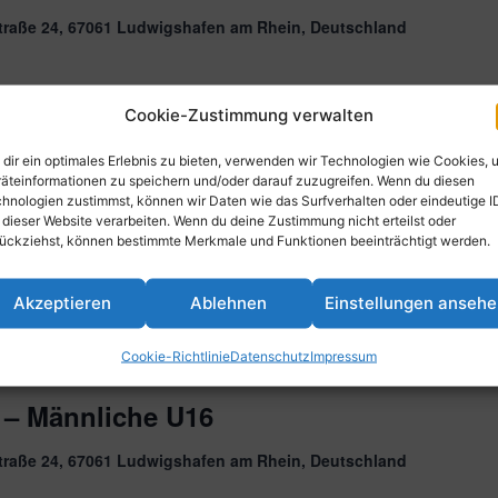
traße 24, 67061 Ludwigshafen am Rhein, Deutschland
Cookie-Zustimmung verwalten
dir ein optimales Erlebnis zu bieten, verwenden wir Technologien wie Cookies, 
äteinformationen zu speichern und/oder darauf zuzugreifen. Wenn du diesen
1. Herren)
hnologien zustimmst, können wir Daten wie das Surfverhalten oder eindeutige I
 dieser Website verarbeiten. Wenn du deine Zustimmung nicht erteilst oder
ückziehst, können bestimmte Merkmale und Funktionen beeinträchtigt werden.
traße 24, 67061 Ludwigshafen am Rhein, Deutschland
Akzeptieren
Ablehnen
Einstellungen anseh
Cookie-Richtlinie
Datenschutz
Impressum
 – Männliche U16
traße 24, 67061 Ludwigshafen am Rhein, Deutschland