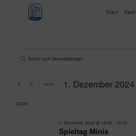
Zum
Inhalt
Start
Spor
springen
Veranstaltungen
Veranstaltungen
Bitte
Schlüsselwort
Suche
für
eingeben.
und
1. Dezember 2024
Suche
1.
Heute
nach
Ansichten,
Datum
Dezember
Veranstaltungen
wählen.
10:00
Navigation
Schlüsselwort.
2024
1. Dezember 2024 @ 10:00
-
15:00
Spieltag Minis