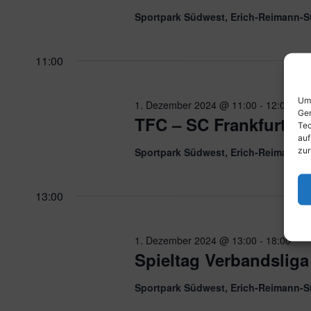
Sportpark Südwest, Erich-Reimann-S
11:00
Um 
1. Dezember 2024 @ 11:00
-
12:00
Ger
TFC – SC Frankfurt 2 (
Tec
auf
zur
Sportpark Südwest, Erich-Reimann-S
13:00
1. Dezember 2024 @ 13:00
-
18:00
Spieltag Verbandsliga
Sportpark Südwest, Erich-Reimann-S