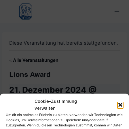
Zum
Inhalt
springen
Diese Veranstaltung hat bereits stattgefunden.
« Alle Veranstaltungen
Lions Award
21. Dezember 2024 @
17:00
-
20:00
Cookie-Zustimmung
verwalten
Um dir ein optimales Erlebnis zu bieten, verwenden wir Technologien wie
Cookies, um Geräteinformationen zu speichern und/oder darauf
zuzugreifen. Wenn du diesen Technologien zustimmst, können wir Daten
Zum Kalender hinzufügen