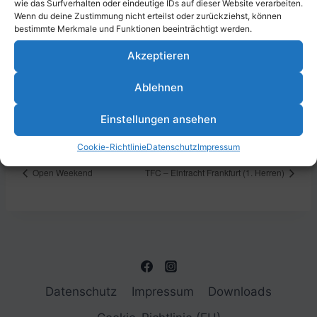
wie das Surfverhalten oder eindeutige IDs auf dieser Website verarbeiten.
Wenn du deine Zustimmung nicht erteilst oder zurückziehst, können
bestimmte Merkmale und Funktionen beeinträchtigt werden.
Akzeptieren
DETAILS
Datum:
Ablehnen
21. Dezember 2024
Zeit:
Einstellungen ansehen
17:00 - 20:00
Cookie-Richtlinie
Datenschutz
Impressum
Open Weekend
TFC – Eintracht Frankfurt (1. Herren)
Datenschutz
Impressum
Downloads