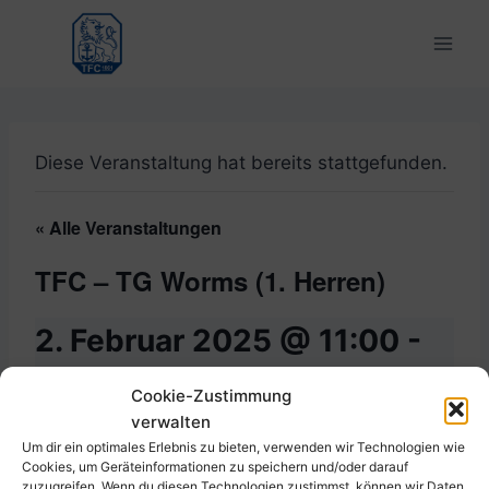
Zum
Inhalt
springen
Diese Veranstaltung hat bereits stattgefunden.
« Alle Veranstaltungen
TFC – TG Worms (1. Herren)
2. Februar 2025 @ 11:00
-
12:00
Cookie-Zustimmung
verwalten
Um dir ein optimales Erlebnis zu bieten, verwenden wir Technologien wie
Cookies, um Geräteinformationen zu speichern und/oder darauf
Zum Kalender hinzufügen
zuzugreifen. Wenn du diesen Technologien zustimmst, können wir Daten