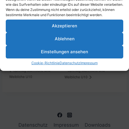
wie das Surfverhalten oder eindeutige IDs auf dieser Website verarbeiten.
Wenn du deine Zustimmung nicht erteilst oder zurückziehst, können
bestimmte Merkmale und Funktionen beeinträchtigt werden.
DETAILS
VERANSTALTUNGSORT
Akzeptieren
Datum:
Sportpark Südwest, Erich-
Reimann-Straße 24, 67061
Ablehnen
2. Februar 2025
Ludwigshafen am Rhein,
Zeit:
Deutschland
Einstellungen ansehen
11:00 - 12:00
Cookie-Richtlinie
Datenschutz
Impressum
Spieltag Männliche und
Spieltag Männliche und
Weibliche U10
Weibliche U10
Datenschutz
Impressum
Downloads