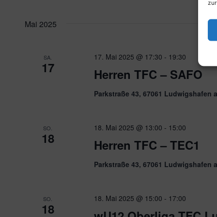
zur
Mai 2025
17. Mai 2025 @ 17:30
-
19:30
SA.
17
Herren TFC – SAFO
Parkstraße 43, 67061 Ludwigshafen 
18. Mai 2025 @ 13:00
-
15:00
SO.
18
Herren TFC – TEC1
Parkstraße 43, 67061 Ludwigshafen 
18. Mai 2025 @ 15:00
-
17:00
SO.
18
wU12 Oberliga TFC Lu