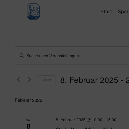
Zum
Inhalt
Start
Spor
springen
Veranstaltungen
Veranstaltungen
Bitte
Schlüsselwort
Suche
eingeben.
und
8. Februar 2025
 - 
Suche
Heute
nach
Ansichten,
Datum
Veranstaltungen
wählen.
Navigation
Februar 2025
Schlüsselwort.
8. Februar 2025 @ 10:00
-
15:00
SA.
8