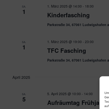
1. März 2025 @ 14:00
-
18:00
SA.
1
Kinderfasching
Parkstraße 34, 67061 Ludwigshafen 
1. März 2025 @ 19:00
-
23:00
SA.
1
TFC Fasching
Parkstraße 34, 67061 Ludwigshafen 
April 2025
Um 
5. April 2025 @ 10:00
-
14:00
SA.
5
Ger
Aufräumtag Frühjar
Tec
auf