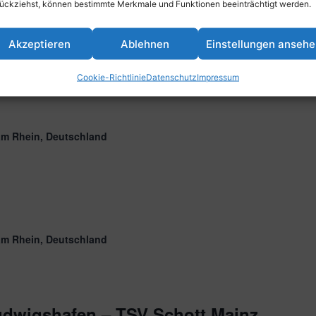
ückziehst, können bestimmte Merkmale und Funktionen beeinträchtigt werden.
Akzeptieren
Ablehnen
Einstellungen anseh
Cookie-Richtlinie
Datenschutz
Impressum
am Rhein, Deutschland
am Rhein, Deutschland
dwigshafen – TSV Schott Mainz