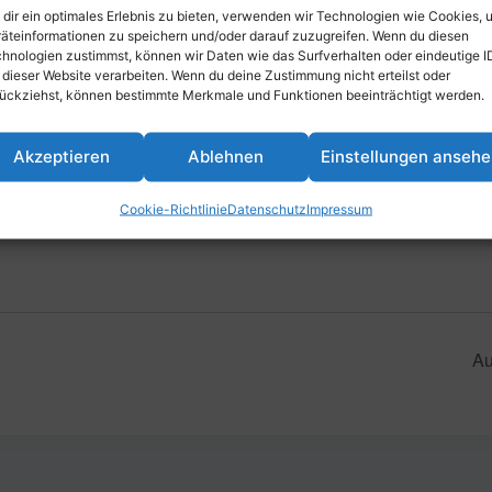
dir ein optimales Erlebnis zu bieten, verwenden wir Technologien wie Cookies, 
äteinformationen zu speichern und/oder darauf zuzugreifen. Wenn du diesen
hnologien zustimmst, können wir Daten wie das Surfverhalten oder eindeutige I
inzufügen
 dieser Website verarbeiten. Wenn du deine Zustimmung nicht erteilst oder
ückziehst, können bestimmte Merkmale und Funktionen beeinträchtigt werden.
Akzeptieren
Ablehnen
Einstellungen anseh
VERANSTALTUNGSORT
Parkstraße 34, 67061 Ludwigshafe
Cookie-Richtlinie
Datenschutz
Impressum
Deutschland
Au