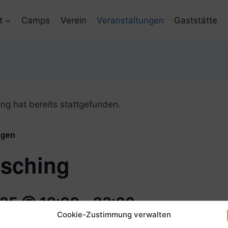
t
Camps
Verein
Veranstaltungen
Gaststätte
ng hat bereits stattgefunden.
ngen
sching
025 @ 19:00
-
23:00
Cookie-Zustimmung verwalten