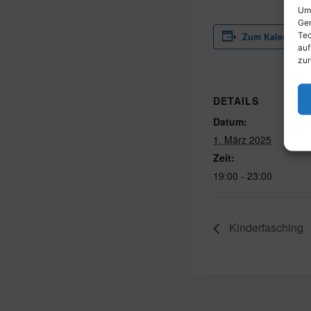
Um 
Ger
Tec
Zum Kalender h
auf
zur
DETAILS
Datum:
1. März 2025
Zeit:
19:00 - 23:00
Kinderfasching