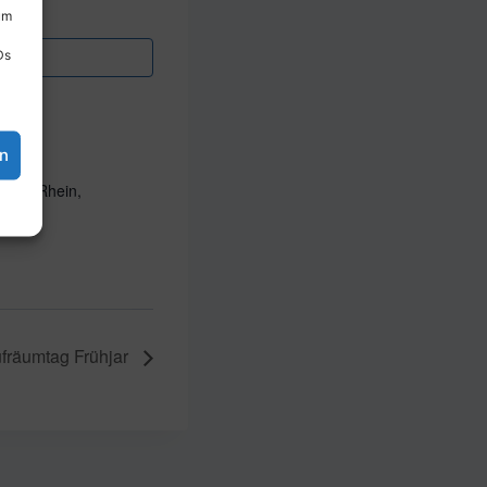
um
Ds
en
n am Rhein,
fräumtag Frühjar