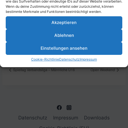
wie das Surfverhalten oder eindeutige IDs auf dieser Website verarbeiten.
Wenn du deine Zustimmung nicht erteilst oder zurückziehst, können
bestimmte Merkmale und Funktionen beeinträchtigt werden.
Akzeptieren
DETAILS
VERANSTALTUNGSORT
Datum:
Sportpark Südwest, Erich-
Ablehnen
Reimann-Straße 24, 67061
7. Dezember 2024
Ludwigshafen am Rhein,
Zeit:
Einstellungen ansehen
Deutschland
12:00 - 17:00
Cookie-Richtlinie
Datenschutz
Impressum
Spieltag Verbandsliga – Männliche U16
Open Weekend
Datenschutz
Impressum
Downloads