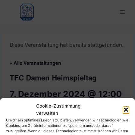
Zum
Inhalt
springen
Diese Veranstaltung hat bereits stattgefunden.
« Alle Veranstaltungen
TFC Damen Heimspieltag
7. Dezember 2024 @ 12:00
-
17:00
Cookie-Zustimmung
verwalten
Um dir ein optimales Erlebnis zu bieten, verwenden wir Technologien wie
Cookies, um Geräteinformationen zu speichern und/oder darauf
zuzugreifen. Wenn du diesen Technologien zustimmst, können wir Daten
Zum Kalender hinzufügen