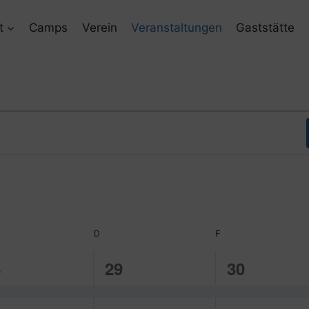
t
Camps
Verein
Veranstaltungen
Gaststätte
TWOCH
D
DONNERSTAG
F
FREITAG
1
1
8
29
30
ranstaltung,
Veranstaltung,
Veranstalt