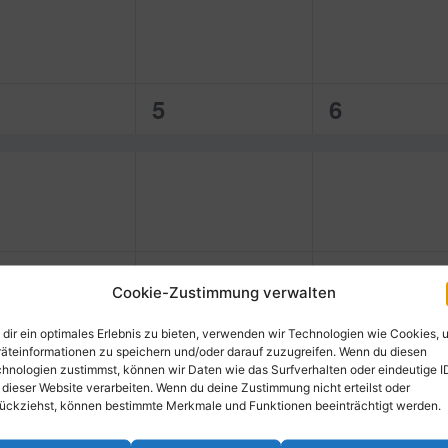
1
1
5
6
ranstaltung,
Veranstaltung,
Veranstalt
0
0
1
12
13
Cookie-Zustimmung verwalten
ranstaltungen,
Veranstaltungen,
Veranstal
dir ein optimales Erlebnis zu bieten, verwenden wir Technologien wie Cookies, 
äteinformationen zu speichern und/oder darauf zuzugreifen. Wenn du diesen
hnologien zustimmst, können wir Daten wie das Surfverhalten oder eindeutige I
 dieser Website verarbeiten. Wenn du deine Zustimmung nicht erteilst oder
ückziehst, können bestimmte Merkmale und Funktionen beeinträchtigt werden.
0
0
8
19
20