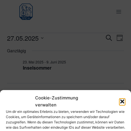
Zum
Inhalt
springen
27.05.2025
Veranstaltungen
Ver
Verans
Suche
Tag
Datum
Ans
Suche
Ganztägig
für
wählen.
Nav
und
23. Mai 2025
-
9. Juni 2025
27.
Inselsommer
Ansich
Mai
Naviga
2025
Vorheriger Tag
Nächster Tag
Cookie-Zustimmung
verwalten
Kalender abonnieren
Um dir ein optimales Erlebnis zu bieten, verwenden wir Technologien wie
Cookies, um Geräteinformationen zu speichern und/oder darauf
zuzugreifen. Wenn du diesen Technologien zustimmst, können wir Daten
wie das Surfverhalten oder eindeutige IDs auf dieser Website verarbeiten.