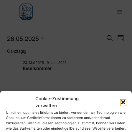
Zum
Inhalt
springen
26.05.2025
Veranstaltungen
Ver
Verans
Suche
Tag
Datum
Ans
Suche
Ganztägig
für
wählen.
Nav
und
23. Mai 2025
-
9. Juni 2025
26.
Inselsommer
Ansich
Mai
Naviga
2025
Vorheriger Tag
Nächster Tag
Cookie-Zustimmung
verwalten
Kalender abonnieren
Um dir ein optimales Erlebnis zu bieten, verwenden wir Technologien wie
Cookies, um Geräteinformationen zu speichern und/oder darauf
zuzugreifen. Wenn du diesen Technologien zustimmst, können wir Daten
wie das Surfverhalten oder eindeutige IDs auf dieser Website verarbeiten.