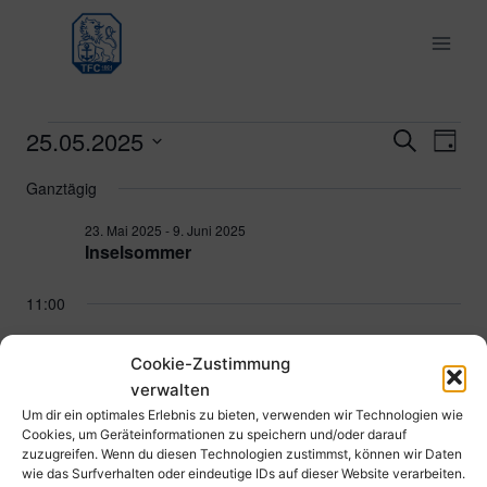
Zum
Inhalt
springen
25.05.2025
Veranstaltungen
Ver
Verans
Suche
Tag
Datum
Ans
Suche
Ganztägig
für
wählen.
Nav
und
23. Mai 2025
-
9. Juni 2025
25.
Inselsommer
Ansich
Mai
11:00
Naviga
2025
25. Mai 2025 @ 11:00
-
13:00
Cookie-Zustimmung
wU16 Oberliga TFC Ludwigshafen – TG
verwalten
Worms
Um dir ein optimales Erlebnis zu bieten, verwenden wir Technologien wie
Parkstraße 43, 67061 Ludwigshafen am Rhein, Deutschland
Cookies, um Geräteinformationen zu speichern und/oder darauf
zuzugreifen. Wenn du diesen Technologien zustimmst, können wir Daten
wie das Surfverhalten oder eindeutige IDs auf dieser Website verarbeiten.