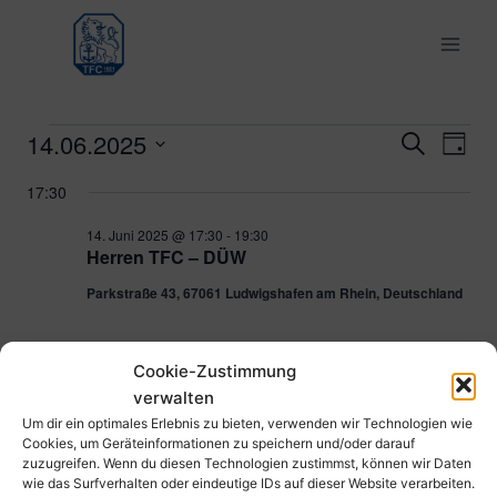
Zum
Inhalt
springen
14.06.2025
Veranstaltungen
Ver
Verans
Suche
Tag
Datum
Ans
Suche
17:30
für
wählen.
Nav
und
14. Juni 2025 @ 17:30
-
19:30
14.
Herren TFC – DÜW
Ansich
Parkstraße 43, 67061 Ludwigshafen am Rhein, Deutschland
Juni
Naviga
2025
Cookie-Zustimmung
Vorheriger Tag
Nächster Tag
verwalten
Um dir ein optimales Erlebnis zu bieten, verwenden wir Technologien wie
Cookies, um Geräteinformationen zu speichern und/oder darauf
Kalender abonnieren
zuzugreifen. Wenn du diesen Technologien zustimmst, können wir Daten
wie das Surfverhalten oder eindeutige IDs auf dieser Website verarbeiten.