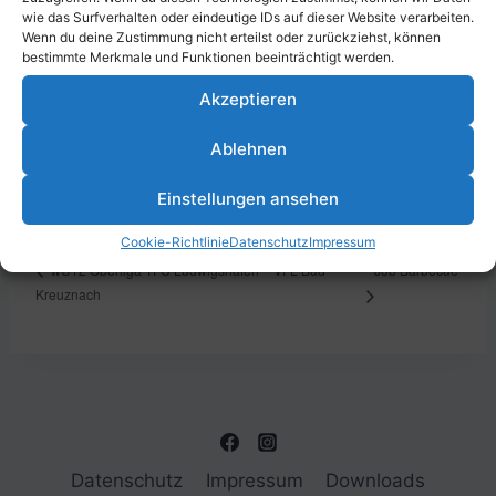
wie das Surfverhalten oder eindeutige IDs auf dieser Website verarbeiten.
Wenn du deine Zustimmung nicht erteilst oder zurückziehst, können
bestimmte Merkmale und Funktionen beeinträchtigt werden.
DETAILS
VERANSTALTUNGSORT
Akzeptieren
Datum:
Parkstraße 43, 67061
Ludwigshafen am Rhein,
Ablehnen
24. Juni 2025
Deutschland
Zeit:
Einstellungen ansehen
18:00 - 20:00
Cookie-Richtlinie
Datenschutz
Impressum
Job Barbecue
wU12 Oberliga TFC Ludwigshafen – VFL Bad
Kreuznach
Datenschutz
Impressum
Downloads