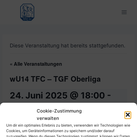
Zum
Inhalt
springen
Diese Veranstaltung hat bereits stattgefunden.
« Alle Veranstaltungen
wU14 TFC – TGF Oberliga
24. Juni 2025 @ 18:00
-
20:00
Cookie-Zustimmung
verwalten
Um dir ein optimales Erlebnis zu bieten, verwenden wir Technologien wie
Cookies, um Geräteinformationen zu speichern und/oder darauf
Zum Kalender hinzufügen
zuzugreifen. Wenn du diesen Technologien zustimmst, können wir Daten