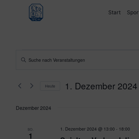
Zum
Inhalt
Start
Spor
springen
Veranstaltungen
Veranstaltungen
Bitte
Schlüsselwort
Suche
eingeben.
und
1. Dezember 2024
Suche
Heute
nach
Ansichten,
Datum
Veranstaltungen
wählen.
Navigation
Dezember 2024
Schlüsselwort.
1. Dezember 2024 @ 13:00
-
18:00
SO.
1