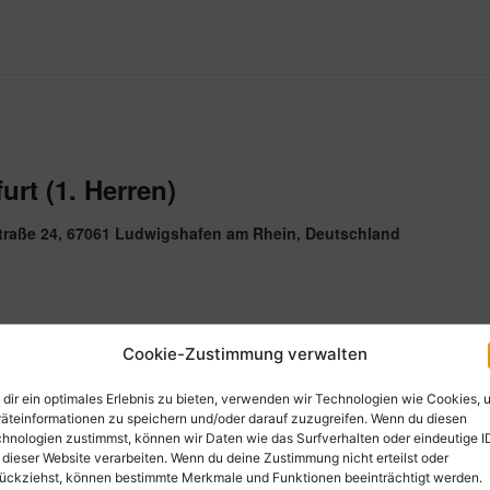
urt (1. Herren)
traße 24, 67061 Ludwigshafen am Rhein, Deutschland
Cookie-Zustimmung verwalten
traße 24, 67061 Ludwigshafen am Rhein, Deutschland
dir ein optimales Erlebnis zu bieten, verwenden wir Technologien wie Cookies, 
äteinformationen zu speichern und/oder darauf zuzugreifen. Wenn du diesen
hnologien zustimmst, können wir Daten wie das Surfverhalten oder eindeutige I
 dieser Website verarbeiten. Wenn du deine Zustimmung nicht erteilst oder
ückziehst, können bestimmte Merkmale und Funktionen beeinträchtigt werden.