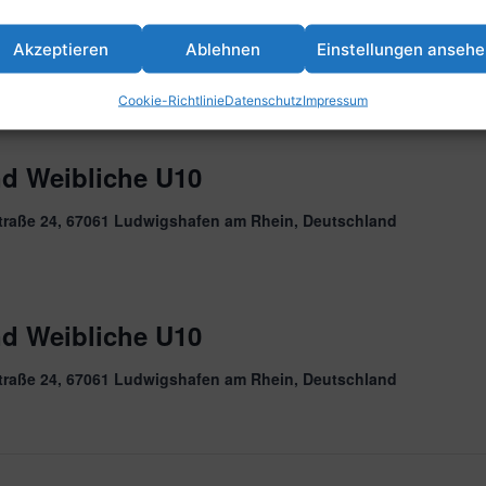
nd Weibliche U8
Akzeptieren
Ablehnen
Einstellungen anseh
traße 24, 67061 Ludwigshafen am Rhein, Deutschland
Cookie-Richtlinie
Datenschutz
Impressum
nd Weibliche U10
traße 24, 67061 Ludwigshafen am Rhein, Deutschland
nd Weibliche U10
traße 24, 67061 Ludwigshafen am Rhein, Deutschland