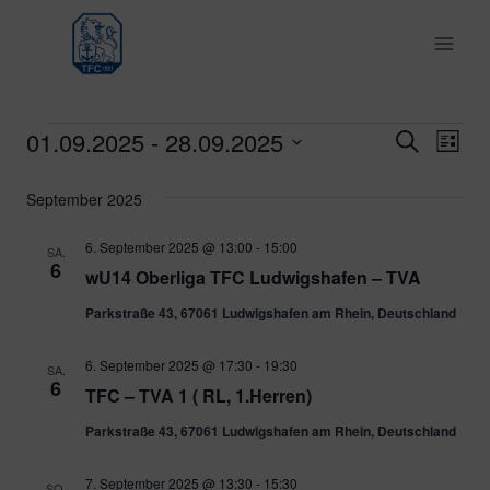
Zum
Inhalt
springen
01.09.2025
 - 
28.09.2025
Veranstaltungen
Ver
Verans
Suche
Liste
Datum
Ans
Suche
September 2025
wählen.
Nav
und
6. September 2025 @ 13:00
-
15:00
SA.
6
wU14 Oberliga TFC Ludwigshafen – TVA
Ansich
Parkstraße 43, 67061 Ludwigshafen am Rhein, Deutschland
Naviga
6. September 2025 @ 17:30
-
19:30
SA.
6
TFC – TVA 1 ( RL, 1.Herren)
Parkstraße 43, 67061 Ludwigshafen am Rhein, Deutschland
7. September 2025 @ 13:30
-
15:30
SO.