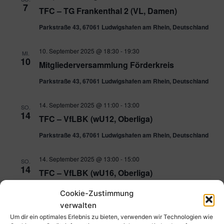
7
TFC – TG Frankenthal 2 (VL, Damen)
Parkstraße 43, 67061 Ludwigshafen am Rhein, Deutschland
10. September 2025 @ 18:30
-
19:30
MI.
10
Mitgliederversammlung Förderkreis
Parkstraße 43, 67061 Ludwigshafen am Rhein, Deutschland
14. September 2025 @ 11:00
-
13:00
SO.
14
TFC – VfLBK (wU12, Oberliga)
Parkstraße 43, 67061 Ludwigshafen am Rhein, Deutschland
14. September 2025 @ 13:00
-
15:00
SO.
14
TFC – VfLBK (wU16, Oberliga)
Parkstraße 43, 67061 Ludwigshafen am Rhein, Deutschland
Cookie-Zustimmung
verwalten
14. September 2025 @ 16:00
-
18:00
SO.
Um dir ein optimales Erlebnis zu bieten, verwenden wir Technologien wie
14