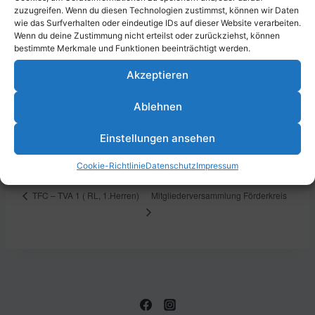
zuzugreifen. Wenn du diesen Technologien zustimmst, können wir Daten
Zum Kalender hinzufügen
wie das Surfverhalten oder eindeutige IDs auf dieser Website verarbeiten.
Wenn du deine Zustimmung nicht erteilst oder zurückziehst, können
bestimmte Merkmale und Funktionen beeinträchtigt werden.
Akzeptieren
DETAILS
VERANSTALTUNGSORT
Datum:
Parkstraße 43, 67061
Ablehnen
Ludwigshafen am Rhein,
7. September 2025
Deutschland
Zeit:
Einstellungen ansehen
13:30 - 15:30
Cookie-Richtlinie
Datenschutz
Impressum
Mitgliederversammlung Förderkreis
TFC – TVA 1 ( RL, 1.Herren)