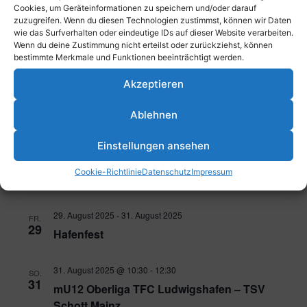
22
Cookies, um Geräteinformationen zu speichern und/oder darauf
Mitgliederversammlung Hockeyabteilung
zuzugreifen. Wenn du diesen Technologien zustimmst, können wir Daten
wie das Surfverhalten oder eindeutige IDs auf dieser Website verarbeiten.
Wenn du deine Zustimmung nicht erteilst oder zurückziehst, können
23. August 2025 @ 13:00
-
15:00
SA.
bestimmte Merkmale und Funktionen beeinträchtigt werden.
23
wU14 Oberliga TFC Ludwigshafen – HCS
Akzeptieren
Parkstraße 43, 67061 Ludwigshafen am Rhein, Deutschland
Ablehnen
24. August 2025 @ 10:30
-
12:30
SO.
24
mU12 Oberliga TFC Ludwigshafen – TG
Einstellungen ansehen
Worms
Cookie-Richtlinie
Datenschutz
Impressum
Parkstraße 43, 67061 Ludwigshafen am Rhein, Deutschland
29. August 2025
-
31. August 2025
FR.
29
Hafenfest
31. August 2025 @ 10:30
-
12:30
SO.
31
mU12 Oberliga TFC Ludwigshafen – TSV
Schott Mainz