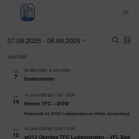
Zum
Inhalt
springen
07.06.2025
 - 
06.09.2025
Veranstaltungen
Ver
Verans
Suche
Liste
Datum
Ans
Suche
Juni 2025
wählen.
Nav
und
23. Mai 2025
-
9. Juni 2025
SA.
7
Inselsommer
Ansich
Naviga
14. Juni 2025 @ 17:30
-
19:30
SA.
14
Herren TFC – DÜW
Parkstraße 43, 67061 Ludwigshafen am Rhein, Deutschland
15. Juni 2025 @ 10:00
-
12:00
SO.
15
wU12 Oberliga TFC Ludwigshafen – VFL Bad