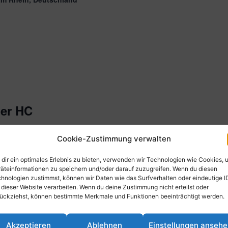
er HC
am Rhein, Deutschland
Cookie-Zustimmung verwalten
dir ein optimales Erlebnis zu bieten, verwenden wir Technologien wie Cookies, 
äteinformationen zu speichern und/oder darauf zuzugreifen. Wenn du diesen
hnologien zustimmst, können wir Daten wie das Surfverhalten oder eindeutige I
 dieser Website verarbeiten. Wenn du deine Zustimmung nicht erteilst oder
ückziehst, können bestimmte Merkmale und Funktionen beeinträchtigt werden.
g Hockeyabteilung
Akzeptieren
Ablehnen
Einstellungen anseh