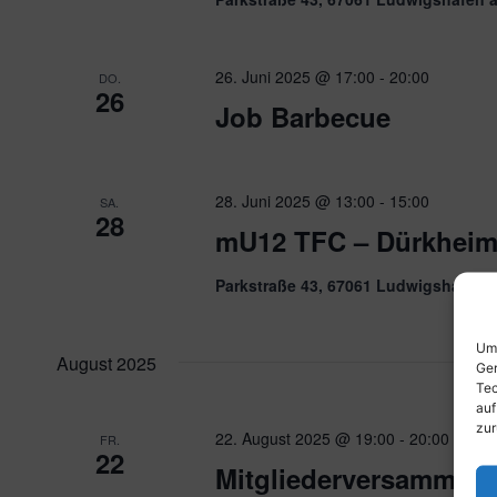
26. Juni 2025 @ 17:00
-
20:00
DO.
26
Job Barbecue
28. Juni 2025 @ 13:00
-
15:00
SA.
28
mU12 TFC – Dürkheim
Parkstraße 43, 67061 Ludwigshafen 
Um 
August 2025
Ger
Tec
auf
zur
22. August 2025 @ 19:00
-
20:00
FR.
22
Mitgliederversammlun