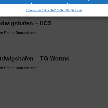
Cookie-Richtlinie
Datenschutz
Impressum
udwigshafen – HCS
am Rhein, Deutschland
udwigshafen – TG Worms
am Rhein, Deutschland