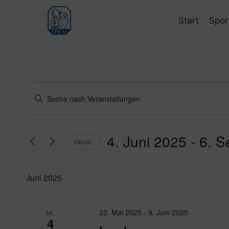
Zum
Inhalt
Start
Spor
springen
Veranstaltungen
Veranstaltungen
Bitte
Schlüsselwort
Suche
eingeben.
und
4. Juni 2025
 - 
6. S
Suche
Heute
nach
Ansichten,
Datum
Veranstaltungen
wählen.
Navigation
Juni 2025
Schlüsselwort.
23. Mai 2025
-
9. Juni 2025
MI.
4