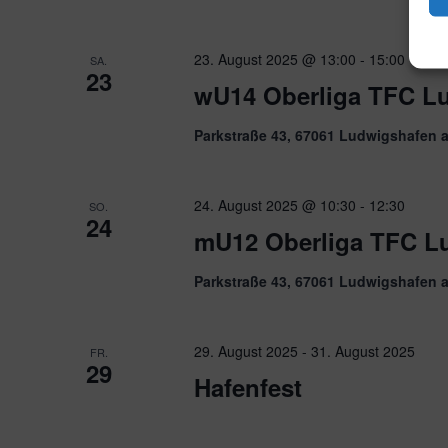
23. August 2025 @ 13:00
-
15:00
SA.
23
wU14 Oberliga TFC L
Parkstraße 43, 67061 Ludwigshafen 
24. August 2025 @ 10:30
-
12:30
SO.
24
mU12 Oberliga TFC L
Parkstraße 43, 67061 Ludwigshafen 
29. August 2025
-
31. August 2025
FR.
29
Hafenfest