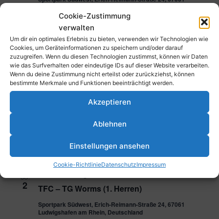
Ludwigshafen am Rhein, Deutschland
Cookie-Zustimmung
verwalten
25. Januar 2025 @ 10:00
-
15:00
SA.
25
Um dir ein optimales Erlebnis zu bieten, verwenden wir Technologien wie
Spieltag Männliche und Weibliche U10
Cookies, um Geräteinformationen zu speichern und/oder darauf
zuzugreifen. Wenn du diesen Technologien zustimmst, können wir Daten
Sportpark Südwest, Erich-Reimann-Straße 24, 67061
wie das Surfverhalten oder eindeutige IDs auf dieser Website verarbeiten.
Ludwigshafen am Rhein, Deutschland
Wenn du deine Zustimmung nicht erteilst oder zurückziehst, können
bestimmte Merkmale und Funktionen beeinträchtigt werden.
25. Januar 2025 @ 10:00
-
15:00
SA.
25
Akzeptieren
Spieltag Männliche und Weibliche U10
Sportpark Südwest, Erich-Reimann-Straße 24, 67061
Ablehnen
Ludwigshafen am Rhein, Deutschland
Einstellungen ansehen
Februar 2025
Cookie-Richtlinie
Datenschutz
Impressum
2. Februar 2025 @ 11:00
-
12:00
SO.
2
TFC – TG Worms (1. Herren)
Sportpark Südwest, Erich-Reimann-Straße 24, 67061
Ludwigshafen am Rhein, Deutschland