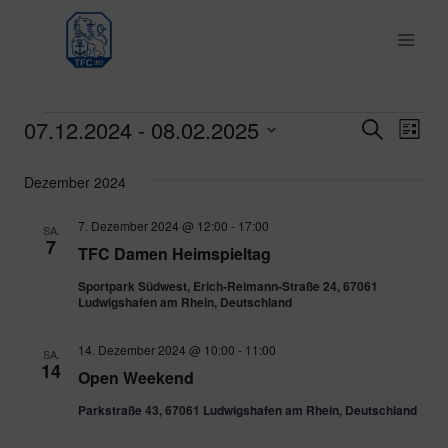
Zum
Inhalt
springen
07.12.2024
 - 
08.02.2025
Veranstaltungen
Ver
Verans
Suche
Liste
Datum
Ans
Suche
Dezember 2024
wählen.
Nav
und
7. Dezember 2024 @ 12:00
-
17:00
SA.
7
TFC Damen Heimspieltag
Ansich
Sportpark Südwest, Erich-Reimann-Straße 24, 67061
Naviga
Ludwigshafen am Rhein, Deutschland
14. Dezember 2024 @ 10:00
-
11:00
SA.
14
Open Weekend
Parkstraße 43, 67061 Ludwigshafen am Rhein, Deutschland