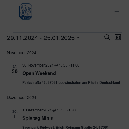
Zum
Inhalt
springen
29.11.2024
 - 
25.01.2025
Veranstaltungen
Ver
Verans
Suche
Liste
Datum
Ans
Suche
November 2024
wählen.
Nav
und
30. November 2024 @ 10:00
-
11:00
SA.
30
Open Weekend
Ansich
Parkstraße 43, 67061 Ludwigshafen am Rhein, Deutschland
Naviga
Dezember 2024
1. Dezember 2024 @ 10:00
-
15:00
SO.
1
Spieltag Minis
Sportpark Südwest, Erich-Reimann-Straße 24, 67061