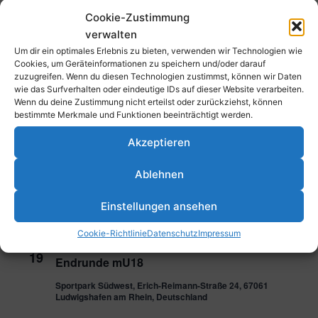
14
Open Weekend
Cookie-Zustimmung
Parkstraße 43, 67061 Ludwigshafen am Rhein, Deutschland
verwalten
Um dir ein optimales Erlebnis zu bieten, verwenden wir Technologien wie
21. Dezember 2024 @ 17:00
-
20:00
Cookies, um Geräteinformationen zu speichern und/oder darauf
SA.
21
zuzugreifen. Wenn du diesen Technologien zustimmst, können wir Daten
Lions Award
wie das Surfverhalten oder eindeutige IDs auf dieser Website verarbeiten.
Wenn du deine Zustimmung nicht erteilst oder zurückziehst, können
bestimmte Merkmale und Funktionen beeinträchtigt werden.
Januar 2025
Akzeptieren
11. Januar 2025 @ 18:00
-
19:00
SA.
11
TFC – Eintracht Frankfurt (1. Herren)
Ablehnen
Sportpark Südwest, Erich-Reimann-Straße 24, 67061
Einstellungen ansehen
Ludwigshafen am Rhein, Deutschland
Cookie-Richtlinie
Datenschutz
Impressum
19. Januar 2025 @ 10:00
-
15:00
SO.
19
Endrunde mU18
Sportpark Südwest, Erich-Reimann-Straße 24, 67061
Ludwigshafen am Rhein, Deutschland