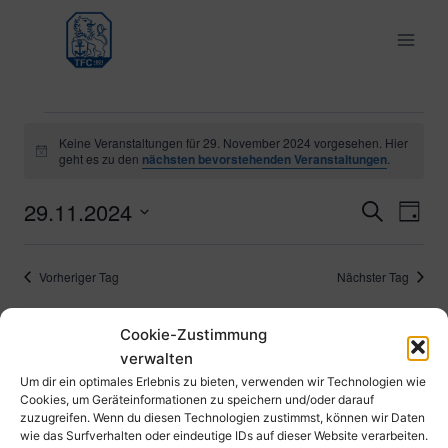
Zum
Inhalt
springen
Veranstaltungen
Keine Veranstaltungen für 29. November 2024 vorgesehen. Hier
Hinweis
geht es zu den
nächsten bevorstehenden Veranstaltungen
.
für
29.11.2024
Ver
Verans
Suche
Tag
29.
Datum
Ans
Suche
wählen.
November
Vorheriger Tag
Nächster Tag
Nav
und
2024
Cookie-Zustimmung
Ansich
Kalender abonnieren
verwalten
Naviga
Um dir ein optimales Erlebnis zu bieten, verwenden wir Technologien wie
Cookies, um Geräteinformationen zu speichern und/oder darauf
zuzugreifen. Wenn du diesen Technologien zustimmst, können wir Daten
wie das Surfverhalten oder eindeutige IDs auf dieser Website verarbeiten.