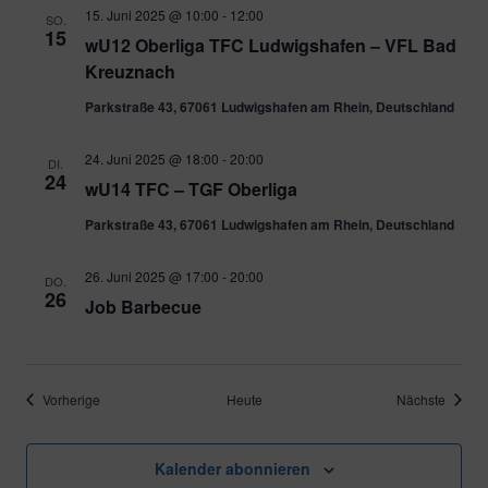
15. Juni 2025 @ 10:00
-
12:00
SO.
15
wU12 Oberliga TFC Ludwigshafen – VFL Bad
Kreuznach
Parkstraße 43, 67061 Ludwigshafen am Rhein, Deutschland
24. Juni 2025 @ 18:00
-
20:00
DI.
24
wU14 TFC – TGF Oberliga
Parkstraße 43, 67061 Ludwigshafen am Rhein, Deutschland
26. Juni 2025 @ 17:00
-
20:00
DO.
26
Job Barbecue
Veranstaltungen
Verans
Vorherige
Heute
Nächste
Kalender abonnieren