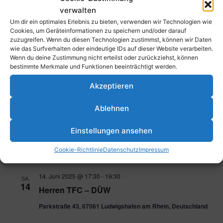
Schott Mainz
verwalten
Um dir ein optimales Erlebnis zu bieten, verwenden wir Technologien wie
Parkstraße 43, 67061 Ludwigshafen am Rhein, Deutschland
Cookies, um Geräteinformationen zu speichern und/oder darauf
zuzugreifen. Wenn du diesen Technologien zustimmst, können wir Daten
23. Mai 2025
-
9. Juni 2025
wie das Surfverhalten oder eindeutige IDs auf dieser Website verarbeiten.
FR.
23
Wenn du deine Zustimmung nicht erteilst oder zurückziehst, können
Inselsommer
bestimmte Merkmale und Funktionen beeinträchtigt werden.
Akzeptieren
25. Mai 2025 @ 11:00
-
13:00
SO.
25
wU16 Oberliga TFC Ludwigshafen – TG
Ablehnen
Worms
Parkstraße 43, 67061 Ludwigshafen am Rhein, Deutschland
Einstellungen ansehen
Cookie-Richtlinie
Datenschutz
Impressum
Juni 2025
14. Juni 2025 @ 17:30
-
19:30
SA.
14
Herren TFC – DÜW
Parkstraße 43, 67061 Ludwigshafen am Rhein, Deutschland