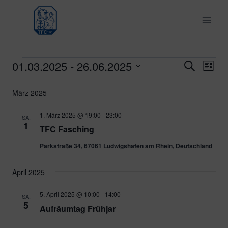
Zum
Inhalt
springen
01.03.2025
 - 
26.06.2025
Veranstaltungen
Ver
Verans
Suche
Liste
Datum
Ans
Suche
März 2025
wählen.
Nav
und
1. März 2025 @ 19:00
-
23:00
SA.
1
TFC Fasching
Ansich
Parkstraße 34, 67061 Ludwigshafen am Rhein, Deutschland
Naviga
April 2025
5. April 2025 @ 10:00
-
14:00
SA.
5
Aufräumtag Frühjar