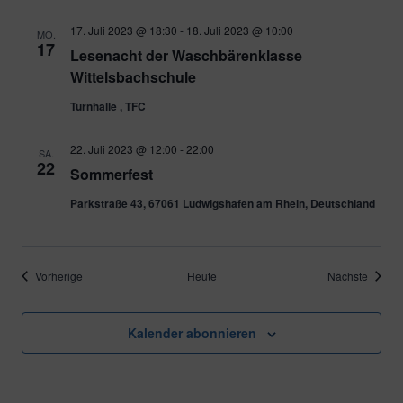
17. Juli 2023 @ 18:30
-
18. Juli 2023 @ 10:00
MO.
17
Lesenacht der Waschbärenklasse
Wittelsbachschule
Turnhalle , TFC
22. Juli 2023 @ 12:00
-
22:00
SA.
22
Sommerfest
Parkstraße 43, 67061 Ludwigshafen am Rhein, Deutschland
Veranstaltungen
Verans
Vorherige
Heute
Nächste
Kalender abonnieren