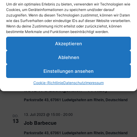
Um dir ein optimales Erlebnis zu bieten, verwenden wir Technologien wie
8. Juli 2023 @ 10:00
-
12:00
SA.
Cookies, um Geräteinformationen zu speichern und/oder darauf
8
zuzugreifen. Wenn du diesen Technologien zustimmst, können wir Daten
Aufräumtag am TFC
wie das Surfverhalten oder eindeutige IDs auf dieser Website verarbeiten.
Parkstraße 43, 67061 Ludwigshafen am Rhein, Deutschland
Wenn du deine Zustimmung nicht erteilst oder zurückziehst, können
bestimmte Merkmale und Funktionen beeinträchtigt werden.
9. Juli 2023 @ 13:00
-
14:00
SO.
Akzeptieren
9
mU12 Viertelfinale Oberliga TFC
Ludwigshafen – TV Alzey
Ablehnen
Parkstraße 43, 67061 Ludwigshafen am Rhein, Deutschland
Einstellungen ansehen
9. Juli 2023 @ 18:00
-
19:30
SO.
Cookie-Richtlinie
Datenschutz
Impressum
9
wU12 TFC Ludwigshafen – TV Alzey
Parkstraße 43, 67061 Ludwigshafen am Rhein, Deutschland
13. Juli 2023 @ 15:00
-
20:00
DO.
13
Job Barbecue
Parkstraße 43, 67061 Ludwigshafen am Rhein, Deutschland