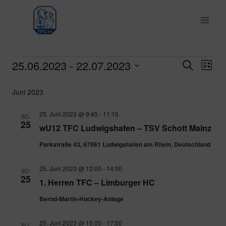
Zum
Inhalt
springen
25.06.2023
 - 
22.07.2023
Veranstaltungen
Ver
Verans
Suche
Liste
Datum
Ans
Suche
Juni 2023
wählen.
Nav
und
25. Juni 2023 @ 9:45
-
11:15
SO.
25
wU12 TFC Ludwigshafen – TSV Schott Mainz
Ansich
Parkstraße 43, 67061 Ludwigshafen am Rhein, Deutschland
Naviga
25. Juni 2023 @ 12:00
-
14:00
SO.
25
1. Herren TFC – Limburger HC
Bernd-Martin-Hockey-Anlage
25. Juni 2023 @ 15:00
-
17:00
SO.