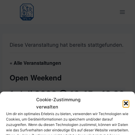
Zum
Inhalt
springen
Diese Veranstaltung hat bereits stattgefunden.
« Alle Veranstaltungen
Open Weekend
1. Juli 2023 @ 10:45
-
12:30
Cookie-Zustimmung
verwalten
Um dir ein optimales Erlebnis zu bieten, verwenden wir Technologien wie
Cookies, um Geräteinformationen zu speichern und/oder darauf
Zum Kalender hinzufügen
zuzugreifen. Wenn du diesen Technologien zustimmst, können wir Daten
wie das Surfverhalten oder eindeutige IDs auf dieser Website verarbeiten.