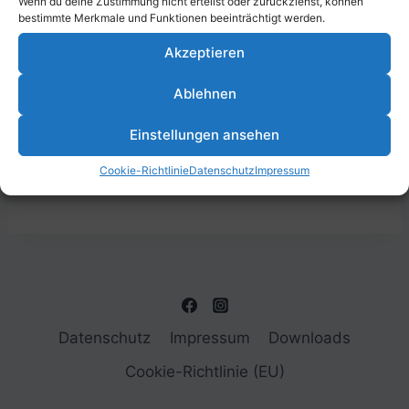
Wenn du deine Zustimmung nicht erteilst oder zurückziehst, können
bestimmte Merkmale und Funktionen beeinträchtigt werden.
DETAILS
VERANSTALTUNGSORT
Akzeptieren
Datum:
Parkstraße 43, 67061
Ludwigshafen am Rhein,
1. Juli 2023
Ablehnen
Deutschland
Zeit:
10:45 - 12:30
Einstellungen ansehen
Cookie-Richtlinie
Datenschutz
Impressum
Zirkusprojekt Kita Karl Krämer
Aufräumtag am TFC
Datenschutz
Impressum
Downloads
Cookie-Richtlinie (EU)