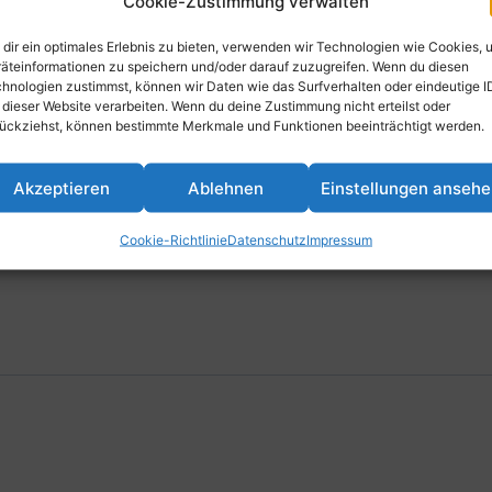
023 @ 18:30
-
18. Juli 2023 @ 10:
Cookie-Zustimmung verwalten
dir ein optimales Erlebnis zu bieten, verwenden wir Technologien wie Cookies, 
äteinformationen zu speichern und/oder darauf zuzugreifen. Wenn du diesen
hnologien zustimmst, können wir Daten wie das Surfverhalten oder eindeutige I
 dieser Website verarbeiten. Wenn du deine Zustimmung nicht erteilst oder
inzufügen
ückziehst, können bestimmte Merkmale und Funktionen beeinträchtigt werden.
Akzeptieren
Ablehnen
Einstellungen anseh
VERANSTALTUNGSORT
Cookie-Richtlinie
Datenschutz
Impressum
Turnhalle , TFC