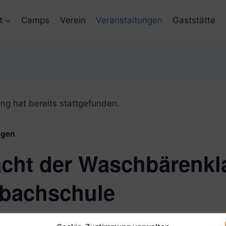
t
Camps
Verein
Veranstaltungen
Gaststätte
ng hat bereits stattgefunden.
ngen
cht der Waschbärenkl
sbachschule