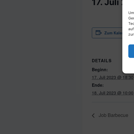
17. Juli 2
Um 
Ger
Tec
auf
Zum Kalender h
zur
DETAILS
Beginn:
17. Juli 2023 @ 18:30
Ende:
18. Juli 2023 @ 10:00
Job Barbecue