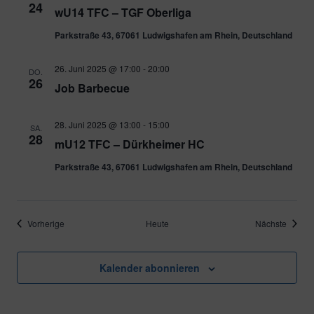
24
wU14 TFC – TGF Oberliga
Parkstraße 43, 67061 Ludwigshafen am Rhein, Deutschland
26. Juni 2025 @ 17:00
-
20:00
DO.
26
Job Barbecue
28. Juni 2025 @ 13:00
-
15:00
SA.
28
mU12 TFC – Dürkheimer HC
Parkstraße 43, 67061 Ludwigshafen am Rhein, Deutschland
Veranstaltungen
Verans
Vorherige
Heute
Nächste
Kalender abonnieren