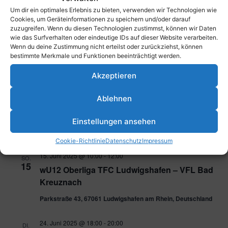
25. Mai 2025 @ 11:00
-
13:00
Um dir ein optimales Erlebnis zu bieten, verwenden wir Technologien wie
SO.
25
Cookies, um Geräteinformationen zu speichern und/oder darauf
wU16 Oberliga TFC Ludwigshafen – TG
zuzugreifen. Wenn du diesen Technologien zustimmst, können wir Daten
Worms
wie das Surfverhalten oder eindeutige IDs auf dieser Website verarbeiten.
Wenn du deine Zustimmung nicht erteilst oder zurückziehst, können
Parkstraße 43, 67061 Ludwigshafen am Rhein, Deutschland
bestimmte Merkmale und Funktionen beeinträchtigt werden.
Akzeptieren
Juni 2025
Ablehnen
14. Juni 2025 @ 17:30
-
19:30
SA.
14
Herren TFC – DÜW
Einstellungen ansehen
Parkstraße 43, 67061 Ludwigshafen am Rhein, Deutschland
Cookie-Richtlinie
Datenschutz
Impressum
15. Juni 2025 @ 10:00
-
12:00
SO.
15
wU12 Oberliga TFC Ludwigshafen – VFL Bad
Kreuznach
Parkstraße 43, 67061 Ludwigshafen am Rhein, Deutschland
24. Juni 2025 @ 18:00
-
20:00
DI.