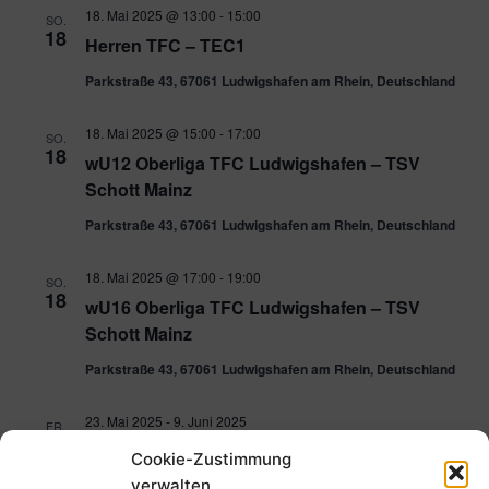
18. Mai 2025 @ 13:00
-
15:00
SO.
18
Herren TFC – TEC1
Parkstraße 43, 67061 Ludwigshafen am Rhein, Deutschland
18. Mai 2025 @ 15:00
-
17:00
SO.
18
wU12 Oberliga TFC Ludwigshafen – TSV
Schott Mainz
Parkstraße 43, 67061 Ludwigshafen am Rhein, Deutschland
18. Mai 2025 @ 17:00
-
19:00
SO.
18
wU16 Oberliga TFC Ludwigshafen – TSV
Schott Mainz
Parkstraße 43, 67061 Ludwigshafen am Rhein, Deutschland
23. Mai 2025
-
9. Juni 2025
FR.
23
Inselsommer
Cookie-Zustimmung
verwalten