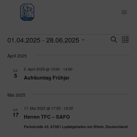
Zum
Inhalt
springen
01.04.2025
 - 
28.06.2025
Veranstaltungen
Ver
Verans
Suche
Liste
Datum
Ans
Suche
April 2025
wählen.
Nav
und
5. April 2025 @ 10:00
-
14:00
SA.
5
Aufräumtag Frühjar
Ansich
Naviga
Mai 2025
17. Mai 2025 @ 17:30
-
19:30
SA.
17
Herren TFC – SAFO
Parkstraße 43, 67061 Ludwigshafen am Rhein, Deutschland