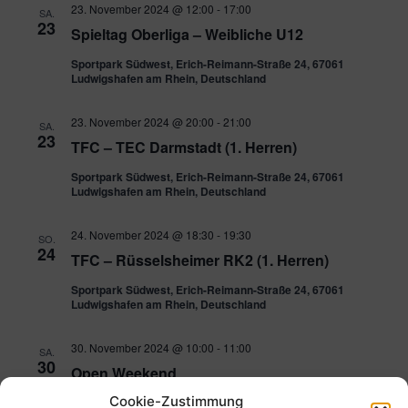
23. November 2024 @ 12:00
-
17:00
SA.
23
Spieltag Oberliga – Weibliche U12
Sportpark Südwest, Erich-Reimann-Straße 24, 67061
Ludwigshafen am Rhein, Deutschland
23. November 2024 @ 20:00
-
21:00
SA.
23
TFC – TEC Darmstadt (1. Herren)
Sportpark Südwest, Erich-Reimann-Straße 24, 67061
Ludwigshafen am Rhein, Deutschland
24. November 2024 @ 18:30
-
19:30
SO.
24
TFC – Rüsselsheimer RK2 (1. Herren)
Sportpark Südwest, Erich-Reimann-Straße 24, 67061
Ludwigshafen am Rhein, Deutschland
30. November 2024 @ 10:00
-
11:00
SA.
30
Open Weekend
Cookie-Zustimmung
Parkstraße 43, 67061 Ludwigshafen am Rhein, Deutschland