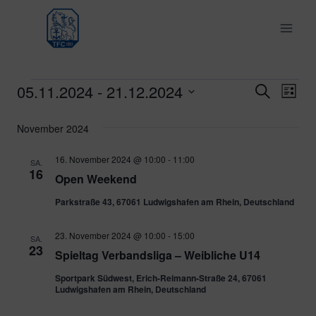
Zum
Inhalt
springen
05.11.2024
 - 
21.12.2024
Veranstaltungen
Ver
Verans
Suche
Liste
Datum
Ans
Suche
November 2024
wählen.
Nav
und
16. November 2024 @ 10:00
-
11:00
SA.
16
Open Weekend
Ansich
Parkstraße 43, 67061 Ludwigshafen am Rhein, Deutschland
Naviga
23. November 2024 @ 10:00
-
15:00
SA.
23
Spieltag Verbandsliga – Weibliche U14
Sportpark Südwest, Erich-Reimann-Straße 24, 67061
Ludwigshafen am Rhein, Deutschland