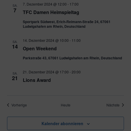
7. Dezember 2024 @ 12:00
-
17:00
SA.
7
TFC Damen Heimspieltag
Sportpark Südwest, Erich-Reimann-Straße 24, 67061
Ludwigshafen am Rhein, Deutschland
14. Dezember 2024 @ 10:00
-
11:00
SA.
14
Open Weekend
Parkstraße 43, 67061 Ludwigshafen am Rhein, Deutschland
21. Dezember 2024 @ 17:00
-
20:00
SA.
21
Lions Award
Veranstaltungen
Verans
Vorherige
Heute
Nächste
Kalender abonnieren