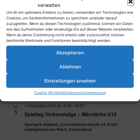
verwalten
Um dir ein optimales Erlebnis zu bieten, verwenden wir Technologien wie
Dezember 2024
Cookies, um Geräteinformationen zu speichern und/oder darauf
zuzugreifen. Wenn du diesen Technologien zustimmst, können wir Daten
1. Dezember 2024 @ 10:00
-
15:00
wie das Surfverhalten oder eindeutige IDs auf dieser Website verarbeiten.
SO.
1
Wenn du deine Zustimmung nicht erteilst oder zurückziehst, können
Spieltag Minis
bestimmte Merkmale und Funktionen beeinträchtigt werden.
Sportpark Südwest, Erich-Reimann-Straße 24, 67061
Ludwigshafen am Rhein, Deutschland
Akzeptieren
Ablehnen
1. Dezember 2024 @ 11:00
-
12:00
SO.
1
TFC – SC Frankfurt 2 (1. Herren)
Einstellungen ansehen
Sportpark Südwest, Erich-Reimann-Straße 24, 67061
Ludwigshafen am Rhein, Deutschland
Cookie-Richtlinie
Datenschutz
Impressum
1. Dezember 2024 @ 13:00
-
18:00
SO.
1
Spieltag Verbandsliga – Männliche U16
Sportpark Südwest, Erich-Reimann-Straße 24, 67061
Ludwigshafen am Rhein, Deutschland