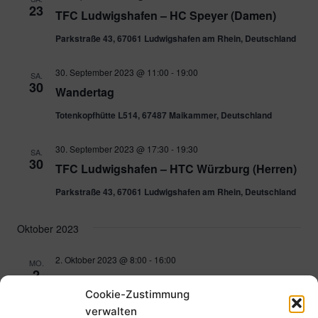
23
TFC Ludwigshafen – HC Speyer (Damen)
Parkstraße 43, 67061 Ludwigshafen am Rhein, Deutschland
30. September 2023 @ 11:00
-
19:00
SA.
30
Wandertag
Totenkopfhütte L514, 67487 Maikammer, Deutschland
30. September 2023 @ 17:30
-
19:30
SA.
30
TFC Ludwigshafen – HTC Würzburg (Herren)
Parkstraße 43, 67061 Ludwigshafen am Rhein, Deutschland
Oktober 2023
2. Oktober 2023 @ 8:00
-
16:00
MO.
2
LIONS DAYCAMP
Cookie-Zustimmung
Parkstraße 43, 67061 Ludwigshafen am Rhein, Deutschland
verwalten