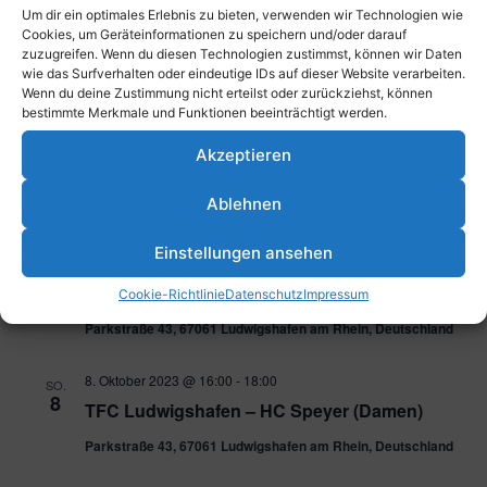
Um dir ein optimales Erlebnis zu bieten, verwenden wir Technologien wie
7. Oktober 2023 @ 10:45
-
12:30
SA.
Cookies, um Geräteinformationen zu speichern und/oder darauf
7
zuzugreifen. Wenn du diesen Technologien zustimmst, können wir Daten
Open Weekend – Hockey für alle
wie das Surfverhalten oder eindeutige IDs auf dieser Website verarbeiten.
Parkstraße 43, 67061 Ludwigshafen am Rhein, Deutschland
Wenn du deine Zustimmung nicht erteilst oder zurückziehst, können
bestimmte Merkmale und Funktionen beeinträchtigt werden.
7. Oktober 2023 @ 17:30
-
19:30
SA.
Akzeptieren
7
TFC Ludwigshafen 2 – TG Worms 2 (Herren)
Ablehnen
Parkstraße 43, 67061 Ludwigshafen am Rhein, Deutschland
Einstellungen ansehen
8. Oktober 2023 @ 10:00
-
14:00
SO.
8
Spieltag mU8
Cookie-Richtlinie
Datenschutz
Impressum
Parkstraße 43, 67061 Ludwigshafen am Rhein, Deutschland
8. Oktober 2023 @ 16:00
-
18:00
SO.
8
TFC Ludwigshafen – HC Speyer (Damen)
Parkstraße 43, 67061 Ludwigshafen am Rhein, Deutschland