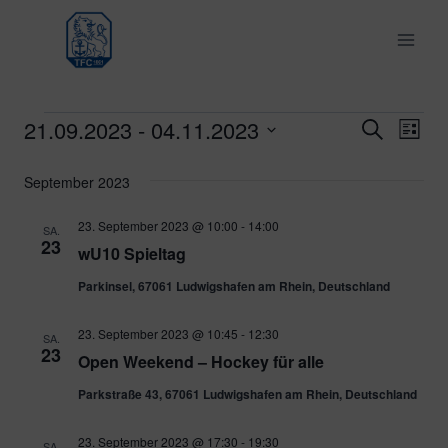
Zum
Inhalt
springen
21.09.2023
 - 
04.11.2023
Veranstaltungen
Ver
Verans
Suche
Liste
Datum
Ans
Suche
September 2023
wählen.
Nav
und
23. September 2023 @ 10:00
-
14:00
SA.
23
wU10 Spieltag
Ansich
Parkinsel, 67061 Ludwigshafen am Rhein, Deutschland
Naviga
23. September 2023 @ 10:45
-
12:30
SA.
23
Open Weekend – Hockey für alle
Parkstraße 43, 67061 Ludwigshafen am Rhein, Deutschland
23. September 2023 @ 17:30
-
19:30
SA.