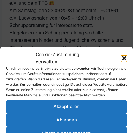
e.V. und dem TFC
Am Samstag, den 23.09.2023 findet beim TFC 1861
e.V. Ludwigshafen von 10:45 – 12:30 Uhr ein
Schnuppertraining für Interessierte statt.
Eingeladen zum Schnuppertraining sind alle
interessierten Kinder und Jugendliche zwischen 6 und
20 Jahren (zusammen mit ihren Eltern) und gerne
auch Geschwistern. Wir wollen unsere inklusive
Cookie-Zustimmung
verwalten
Mannschaft für Spieler*innen mit und ohne
Um dir ein optimales Erlebnis zu bieten, verwenden wir Technologien wie
Behinderung erweitern.
Cookies, um Geräteinformationen zu speichern und/oder darauf
zuzugreifen. Wenn du diesen Technologien zustimmst, können wir Daten
Alter: 6 – 20 Jahre
wie das Surfverhalten oder eindeutige IDs auf dieser Website verarbeiten.
Termine: weitere Trainingstermine: 07.10., 04.11.,
Wenn du deine Zustimmung nicht erteilst oder zurückziehst, können
bestimmte Merkmale und Funktionen beeinträchtigt werden.
18.11., 02.12., 16.12.23
Uhrzeit: 10:45 – 12:30 Uhr
Akzeptieren
Ort: Sportplatz des TFC, Parkstraße 43, 67061
Ludwigshafen
Ablehnen
#einvereinfüralle #treffpunkttfc #tfcludwigshafen