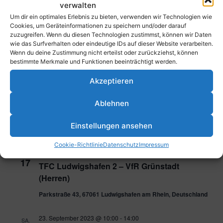
Heidesheim
verwalten
Um dir ein optimales Erlebnis zu bieten, verwenden wir Technologien wie
Parkstraße 43, 67061 Ludwigshafen am Rhein, Deutschland
Cookies, um Geräteinformationen zu speichern und/oder darauf
zuzugreifen. Wenn du diesen Technologien zustimmst, können wir Daten
wie das Surfverhalten oder eindeutige IDs auf dieser Website verarbeiten.
16. September 2023 @ 17:30
-
19:30
SA.
Wenn du deine Zustimmung nicht erteilst oder zurückziehst, können
16
TFC Ludwigshafen – ASV München (Herren)
bestimmte Merkmale und Funktionen beeinträchtigt werden.
Parkstraße 43, 67061 Ludwigshafen am Rhein, Deutschland
Akzeptieren
17. September 2023 @ 10:00
-
14:00
SO.
Ablehnen
17
Spieltag wU8
Einstellungen ansehen
Parkstraße 43, 67061 Ludwigshafen am Rhein, Deutschland
Cookie-Richtlinie
Datenschutz
Impressum
17. September 2023 @ 18:00
-
20:00
SO.
17
TFC Ludwigshafen 2 – VfR Grünstadt
(Herren)
Parkstraße 43, 67061 Ludwigshafen am Rhein, Deutschland
23. September 2023 @ 10:00
-
14:00
SA.