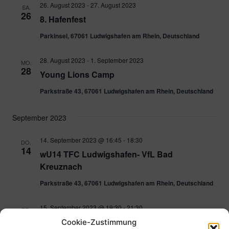
26. August 2023
-
27. August 2023
SA.
26
8. Hafenfest
Parkinsel, 67061 Ludwigshafen am Rhein, Deutschland
28. August 2023
-
1. September 2023
MO.
28
Young Lions Camp
Parkstraße 43, 67061 Ludwigshafen am Rhein, Deutschland
September 2023
14. September 2023 @ 16:45
-
18:30
DO.
14
wU14 TFC Ludwigshafen- VfL Bad
Kreuznach
Parkstraße 43, 67061 Ludwigshafen am Rhein, Deutschland
15. September 2023 @ 19:30
-
21:30
FR.
15
mU16 TFC LU / Kreuznacher HC – TSG
Cookie-Zustimmung