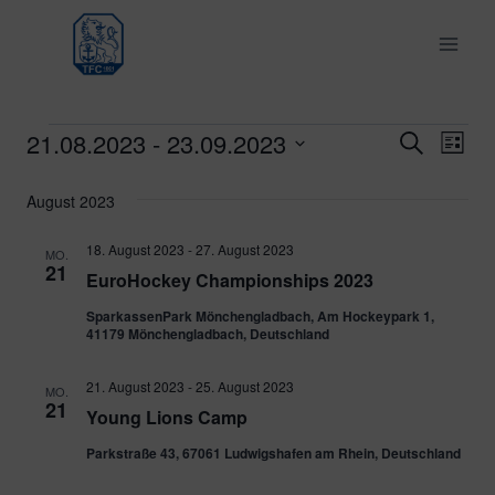
Zum
Inhalt
springen
21.08.2023
 - 
23.09.2023
Veranstaltungen
Ver
Verans
Suche
Liste
Datum
Ans
Suche
August 2023
wählen.
Nav
und
18. August 2023
-
27. August 2023
MO.
21
EuroHockey Championships 2023
Ansich
SparkassenPark Mönchengladbach, Am Hockeypark 1,
Naviga
41179 Mönchengladbach, Deutschland
21. August 2023
-
25. August 2023
MO.
21
Young Lions Camp
Parkstraße 43, 67061 Ludwigshafen am Rhein, Deutschland