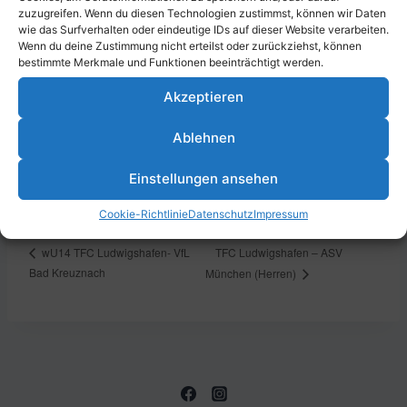
zuzugreifen. Wenn du diesen Technologien zustimmst, können wir Daten
Zum Kalender hinzufügen
wie das Surfverhalten oder eindeutige IDs auf dieser Website verarbeiten.
Wenn du deine Zustimmung nicht erteilst oder zurückziehst, können
bestimmte Merkmale und Funktionen beeinträchtigt werden.
Akzeptieren
DETAILS
VERANSTALTUNGSORT
Datum:
Parkstraße 43, 67061
Ablehnen
Ludwigshafen am Rhein,
15. September 2023
Deutschland
Zeit:
Einstellungen ansehen
19:30 - 21:30
Cookie-Richtlinie
Datenschutz
Impressum
TFC Ludwigshafen – ASV
wU14 TFC Ludwigshafen- VfL
Bad Kreuznach
München (Herren)