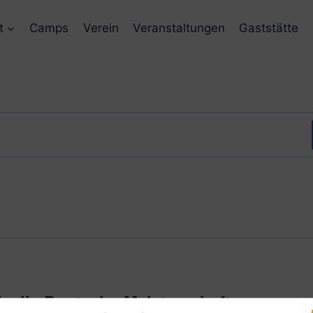
t
Camps
Verein
Veranstaltungen
Gaststätte
r die Deutsche Meisterschaft