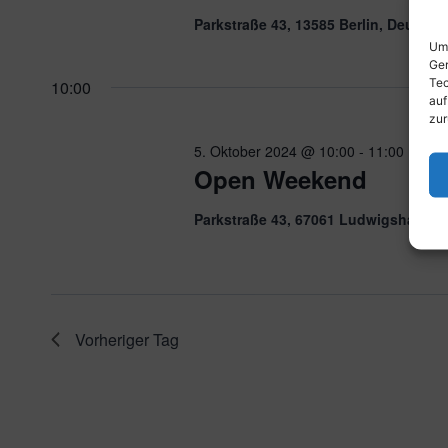
Parkstraße 43, 13585 Berlin, Deutsch
Um 
Ger
Tec
10:00
auf
zur
5. Oktober 2024 @ 10:00
-
11:00
Open Weekend
Parkstraße 43, 67061 Ludwigshafen 
Vorheriger Tag