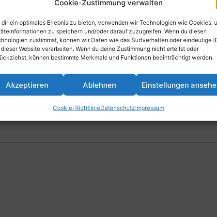
Cookie-Zustimmung verwalten
land
dir ein optimales Erlebnis zu bieten, verwenden wir Technologien wie Cookies, 
äteinformationen zu speichern und/oder darauf zuzugreifen. Wenn du diesen
hnologien zustimmst, können wir Daten wie das Surfverhalten oder eindeutige I
 dieser Website verarbeiten. Wenn du deine Zustimmung nicht erteilst oder
ückziehst, können bestimmte Merkmale und Funktionen beeinträchtigt werden.
Akzeptieren
Ablehnen
Einstellungen anseh
am Rhein, Deutschland
Cookie-Richtlinie
Datenschutz
Impressum