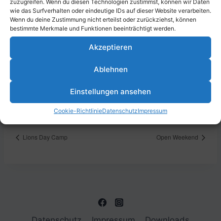
zuzugreifen. Wenn du diesen Technologien zustimmst, können wir Daten
wie das Surfverhalten oder eindeutige IDs auf dieser Website verarbeiten.
Zum Kalender hinzufügen
Wenn du deine Zustimmung nicht erteilst oder zurückziehst, können
bestimmte Merkmale und Funktionen beeinträchtigt werden.
Akzeptieren
DETAILS
VERANSTALTUNGSORT
Ablehnen
Datum:
Parkstraße 43, 13585
Berlin, Deutschland
5. Oktober 2024
Einstellungen ansehen
Zeit:
9:30 - 14:00
Cookie-Richtlinie
Datenschutz
Impressum
Lions Day Camp
Open Weekend
Datenschutz
Impressum
Downloads