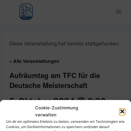
Zum
Inhalt
springen
Diese Veranstaltung hat bereits stattgefunden.
« Alle Veranstaltungen
Aufräumtag am TFC für die
Deutsche Meisterschaft
5. Oktober 2024 @ 9:30
-
Cookie-Zustimmung
14:00
verwalten
Um dir ein optimales Erlebnis zu bieten, verwenden wir Technologien wie
Cookies, um Geräteinformationen zu speichern und/oder darauf