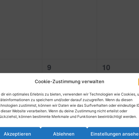
2
0
9
10
ranstaltungen,
Veranstaltungen,
Veranstal
13:00
-
14:00
Cookie-Zustimmung verwalten
TFC – HG Nürnberg
13:00
-
14:00
dir ein optimales Erlebnis zu bieten, verwenden wir Technologien wie Cookies, 
TFC Ludwigshafen – HG
äteinformationen zu speichern und/oder darauf zuzugreifen. Wenn du diesen
Nürnberg (1. Herren)
hnologien zustimmst, können wir Daten wie das Surfverhalten oder eindeutige I
 dieser Website verarbeiten. Wenn du deine Zustimmung nicht erteilst oder
0
0
ückziehst, können bestimmte Merkmale und Funktionen beeinträchtigt werden.
5
16
17
ranstaltungen,
Veranstaltungen,
Veranstal
Akzeptieren
Ablehnen
Einstellungen anseh