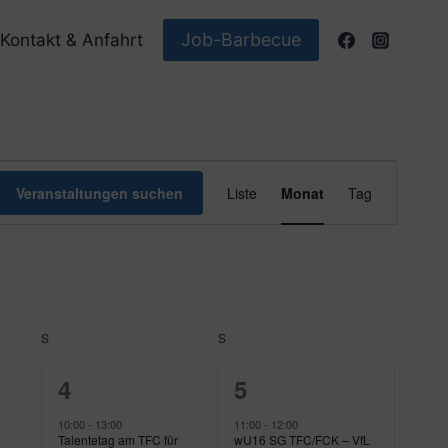
Job-Barbecue
Kontakt & Anfahrt
Veranstaltun
Veranstaltungen suchen
Liste
Monat
Tag
Ansichten-
Navigation
S
SAMSTAG
S
SONNTAG
4
3
4
5
tungen,
Veranstaltungen,
Veranstaltungen,
10:00
-
13:00
11:00
-
12:00
Talentetag am TFC für
wU16 SG TFC/FCK – VfL