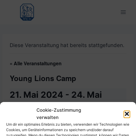
Zum
Inhalt
springen
Diese Veranstaltung hat bereits stattgefunden.
« Alle Veranstaltungen
Young Lions Camp
21. Mai 2024
-
24. Mai
2024
Cookie-Zustimmung
verwalten
Um dir ein optimales Erlebnis zu bieten, verwenden wir Technologien wie
Cookies, um Geräteinformationen zu speichern und/oder darauf
Zum Kalender hinzufügen
zuzugreifen. Wenn du diesen Technologien zustimmst, können wir Daten