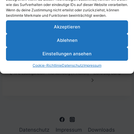
wie das Surfverhalten oder eindeutige IDs auf dieser Website verarbeiten.
Wenn du deine Zustimmung nicht erteilst oder zurückziehst, können
bestimmte Merkmale und Funktionen beeinträchtigt werden.
DETAILS
VERANSTALTUNGSORT
Akzeptieren
Beginn:
Parkstraße 43, 67061
Ludwigshafen am Rhein,
Ablehnen
21. Mai 2024
Deutschland
Ende:
Einstellungen ansehen
24. Mai 2024
Cookie-Richtlinie
Datenschutz
Impressum
Lions Day Camp
TFC Ludwigshafen – HG Nürnberg (1. Herren)
Datenschutz
Impressum
Downloads