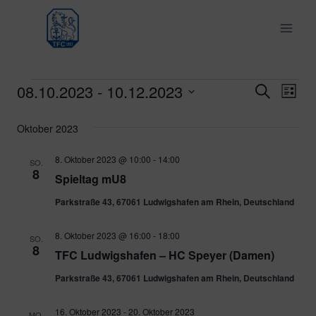
Zum
Inhalt
springen
08.10.2023
 - 
10.12.2023
Veranstaltungen
Ver
Verans
Suche
Liste
Datum
Ans
Suche
Oktober 2023
wählen.
Nav
und
8. Oktober 2023 @ 10:00
-
14:00
SO.
8
Spieltag mU8
Ansich
Parkstraße 43, 67061 Ludwigshafen am Rhein, Deutschland
Naviga
8. Oktober 2023 @ 16:00
-
18:00
SO.
8
TFC Ludwigshafen – HC Speyer (Damen)
Parkstraße 43, 67061 Ludwigshafen am Rhein, Deutschland
16. Oktober 2023
-
20. Oktober 2023
MO.