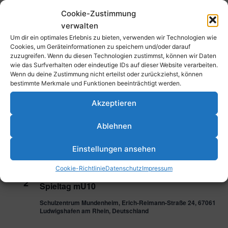
Cookie-Zustimmung
26. November 2023 @ 13:00
-
18:00
SO.
verwalten
26
wU12 Oberliga Heimspieltag
Um dir ein optimales Erlebnis zu bieten, verwenden wir Technologien wie
Cookies, um Geräteinformationen zu speichern und/oder darauf
Schulzentrum Mundenheim, Erich-Reimann-Straße 24, 67061
zuzugreifen. Wenn du diesen Technologien zustimmst, können wir Daten
Ludwigshafen am Rhein, Deutschland
wie das Surfverhalten oder eindeutige IDs auf dieser Website verarbeiten.
Wenn du deine Zustimmung nicht erteilst oder zurückziehst, können
bestimmte Merkmale und Funktionen beeinträchtigt werden.
Dezember 2023
Akzeptieren
2. Dezember 2023 @ 10:00
-
14:00
SA.
2
Spieltag wU10
Ablehnen
Sporthalle Mundenheim Erich-Reimann-Straße 24, 67061
Ludwigshafen am Rhein, Deutschland
Einstellungen ansehen
Cookie-Richtlinie
Datenschutz
Impressum
2. Dezember 2023 @ 10:00
-
18:00
SA.
2
Spieltag mU10
Schulzentrum Mundenheim, Erich-Reimann-Straße 24, 67061
Ludwigshafen am Rhein, Deutschland