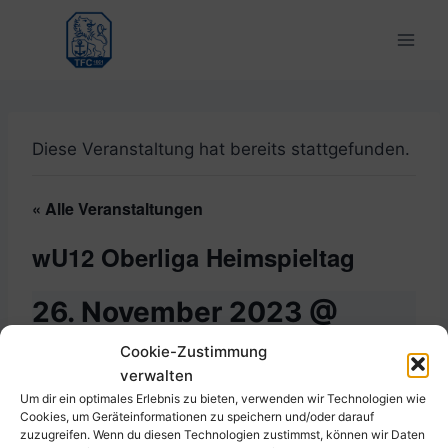
Zum
Inhalt
springen
Diese Veranstaltung hat bereits stattgefunden.
« Alle Veranstaltungen
wU12 Oberliga Heimspieltag
26. November 2023 @
13:00
-
18:00
Cookie-Zustimmung
verwalten
Um dir ein optimales Erlebnis zu bieten, verwenden wir Technologien wie
Cookies, um Geräteinformationen zu speichern und/oder darauf
zuzugreifen. Wenn du diesen Technologien zustimmst, können wir Daten
Zum Kalender hinzufügen