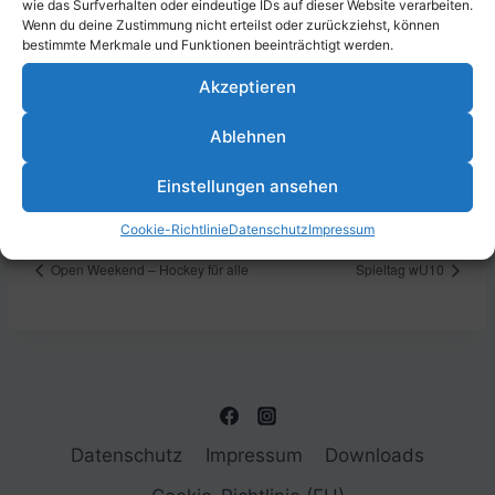
wie das Surfverhalten oder eindeutige IDs auf dieser Website verarbeiten.
Wenn du deine Zustimmung nicht erteilst oder zurückziehst, können
bestimmte Merkmale und Funktionen beeinträchtigt werden.
Akzeptieren
DETAILS
VERANSTALTUNGSORT
Datum:
Schulzentrum Mundenheim,
Ablehnen
Erich-Reimann-Straße 24,
26. November 2023
67061 Ludwigshafen am
Zeit:
Einstellungen ansehen
Rhein, Deutschland
13:00 - 18:00
Cookie-Richtlinie
Datenschutz
Impressum
Open Weekend – Hockey für alle
Spieltag wU10
Datenschutz
Impressum
Downloads