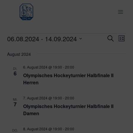
Zum
Inhalt
springen
06.08.2024
 - 
14.09.2024
Veranstaltungen
Ver
Verans
Suche
Liste
Datum
Ans
Suche
August 2024
wählen.
Nav
und
6. August 2024 @ 19:00
-
20:00
DI.
6
Olympisches Hockeyturnier Halbfinale II
Ansich
Herren
Naviga
7. August 2024 @ 19:00
-
20:00
MI.
7
Olympisches Hockeyturnier Halbfinale II
Damen
8. August 2024 @ 19:00
-
20:00
DO.