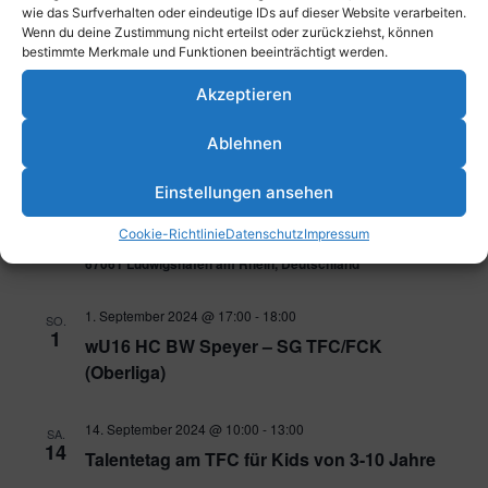
31
wie das Surfverhalten oder eindeutige IDs auf dieser Website verarbeiten.
mU18 TFC – HC Speyer 1 (Oberliga)
Wenn du deine Zustimmung nicht erteilst oder zurückziehst, können
bestimmte Merkmale und Funktionen beeinträchtigt werden.
Turn- und Fecht-Club 1861 e.V. Ludwigshafen, Parkstraße 43,
67061 Ludwigshafen am Rhein, Deutschland
Akzeptieren
September 2024
Ablehnen
1. September 2024 @ 12:00
-
14:00
SO.
Einstellungen ansehen
1
mU12 TFC – TG Frankenthal 1 (Oberliga)
Cookie-Richtlinie
Datenschutz
Impressum
Turn- und Fecht-Club 1861 e.V. Ludwigshafen, Parkstraße 43,
67061 Ludwigshafen am Rhein, Deutschland
1. September 2024 @ 17:00
-
18:00
SO.
1
wU16 HC BW Speyer – SG TFC/FCK
(Oberliga)
14. September 2024 @ 10:00
-
13:00
SA.
14
Talentetag am TFC für Kids von 3-10 Jahre